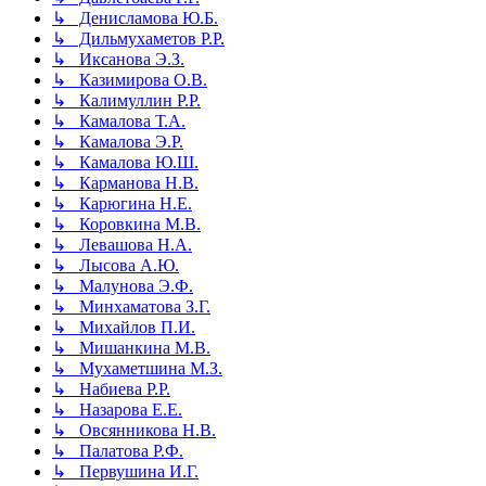
↳ Денисламова Ю.Б.
↳ Дильмухаметов Р.Р.
↳ Иксанова Э.З.
↳ Казимирова О.В.
↳ Калимуллин Р.Р.
↳ Камалова Т.А.
↳ Камалова Э.Р.
↳ Камалова Ю.Ш.
↳ Карманова Н.В.
↳ Карюгина Н.Е.
↳ Коровкина М.В.
↳ Левашова Н.А.
↳ Лысова А.Ю.
↳ Малунова Э.Ф.
↳ Минхаматова З.Г.
↳ Михайлов П.И.
↳ Мишанкина М.В.
↳ Мухаметшина М.З.
↳ Набиева Р.Р.
↳ Назарова Е.Е.
↳ Овсянникова Н.В.
↳ Палатова Р.Ф.
↳ Первушина И.Г.