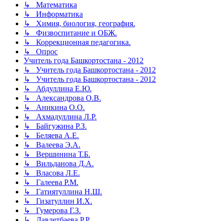
↳ Математика
↳ Информатика
↳ Химия, биология, география.
↳ Физвоспитание и ОБЖ.
↳ Коррекционная педагогика.
↳ Опрос
Учитель года Башкортостана - 2012
↳ Учитель года Башкортостана - 2012
↳ Учитель года Башкортостана - 2012
↳ Абдуллина Е.Ю.
↳ Александрова О.В.
↳ Аникина О.О.
↳ Ахмадуллина Л.Р.
↳ Байгужина Р.З.
↳ Беляева А.Е.
↳ Валеева Э.А.
↳ Вершинина Т.Б.
↳ Вильданова Д.А.
↳ Власова Л.Е.
↳ Галеева Р.М.
↳ Гатиятуллина Н.Ш.
↳ Гизатуллин И.Х.
↳ Гумерова Г.З.
↳ Давлетбаева Р.Р.