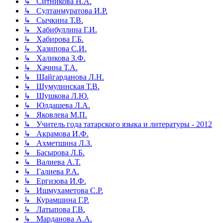
↳ Ситникова Н.А.
↳ Султанмуратова И.Р.
↳ Сычкина Т.В.
↳ Хабибуллина Г.И.
↳ Хабирова Г.Б.
↳ Хазипова С.И.
↳ Халикова З.Ф.
↳ Хачина Т.А.
↳ Шайгарданова Л.Н.
↳ Шумулинская Т.В.
↳ Шушкова Л.Ю.
↳ Юлдашева Л.А.
↳ Яковлева М.П.
↳ Учитель года татарского языка и литературы - 2012
↳ Акрамова И.Ф.
↳ Ахметшина Л.З.
↳ Басырова Л.Б.
↳ Валиева А.Т.
↳ Галиева Р.А.
↳ Ергизова И.Ф.
↳ Ишмухаметова С.Р.
↳ Курамшина Г.Р.
↳ Латыпова Г.В.
↳ Марданова А.А.