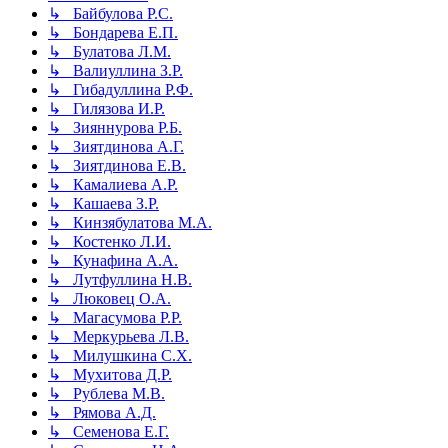
↳ Байбулова Р.С.
↳ Бондарева Е.П.
↳ Булатова Л.М.
↳ Валиуллина З.Р.
↳ Гибадуллина Р.Ф.
↳ Гилязова И.Р.
↳ Зияннурова Р.Б.
↳ Зиятдинова А.Г.
↳ Зиятдинова Е.В.
↳ Камалиева А.Р.
↳ Кашаева З.Р.
↳ Кинзябулатова М.А.
↳ Костенко Л.И.
↳ Кунафина А.А.
↳ Лутфуллина Н.В.
↳ Люковец О.А.
↳ Магасумова Р.Р.
↳ Меркурьева Л.В.
↳ Милушкина С.Х.
↳ Мухитова Д.Р.
↳ Рублева М.В.
↳ Рямова А.Д.
↳ Семенова Е.Г.