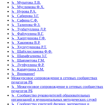
↳ Муратова Л.В.
↳ Муслимова Ф.Х.
↳ Нурова Р.А.
↳ Сабирова З.Г.
↳ Сафина С.Ф.
↳ Талипова Ф.З.
↳ Тухбатуллина Д.Р.
↳ Файзуллина В.Г.
↳ Хаертдинова Г.Ф.
↳ Хакимова В.Р.
↳ Хуснутдинова Р.Т.
↳ Шайхлисламова Ф.Ф.
↳ Шарафгалиева З.Г.
↳ Шаяхметова Г.М.
↳ Лутфуллина Ф.Р.
↳ Карачурина З.М.
↳ Внимание!
Межкурсовое сопровождение в сетевых сообществах
педагогов РБ
↳ Межкурсовое сопровождение в сетевых сообществах
педагогов РБ
↳ Сообщество руководителей образовательных
организаций и муниципальных методических служб
↳ Сообщество учителей физики, математики и