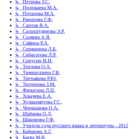
↳ Петрова З.С.
↳ Полежаева М.А.
↳ Потапова М.А.
↳ Ракипова Г.Ф.
↳ Саитов В.А.
↳ Салахитдинова Э.Р.
↳ Саляева А.Я.
↳ Сафина Р.А.
↳ Сержанина Л.Б.
↳ Сибагатова Л.Р.
↳ Сирусин И.Н.
↳ Теплова О.А.
↳ Тимиргазина Г.В.
↳ Третьякова Р.Ю.
↳ Тютюнова З.М.
↳ Финагина Л.Н.
↳ Хрычева Е.А.
↳ Хузиахметова Г.С.
↳ Чернышова О.А.
↳ Шабаева О.Д.
↳ Шакирова Г.Ф.
↳ Учитель года русского языка и литературы - 2012
↳ Бабикова А.Г.
↳ Баева М.В.