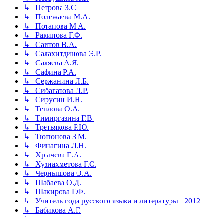
↳ Петрова З.С.
↳ Полежаева М.А.
↳ Потапова М.А.
↳ Ракипова Г.Ф.
↳ Саитов В.А.
↳ Салахитдинова Э.Р.
↳ Саляева А.Я.
↳ Сафина Р.А.
↳ Сержанина Л.Б.
↳ Сибагатова Л.Р.
↳ Сирусин И.Н.
↳ Теплова О.А.
↳ Тимиргазина Г.В.
↳ Третьякова Р.Ю.
↳ Тютюнова З.М.
↳ Финагина Л.Н.
↳ Хрычева Е.А.
↳ Хузиахметова Г.С.
↳ Чернышова О.А.
↳ Шабаева О.Д.
↳ Шакирова Г.Ф.
↳ Учитель года русского языка и литературы - 2012
↳ Бабикова А.Г.