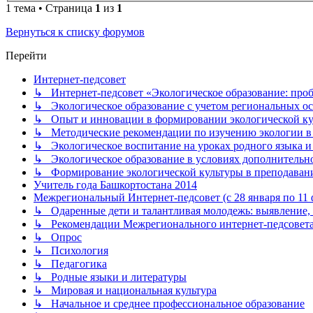
1 тема • Страница
1
из
1
Вернуться к списку форумов
Перейти
Интернет-педсовет
↳ Интернет-педсовет «Экологическое образование: про
↳ Экологическое образование с учетом региональных ос
↳ Опыт и инновации в формировании экологической к
↳ Методические рекомендации по изучению экологии в 
↳ Экологическое воспитание на уроках родного языка и
↳ Экологическое образование в условиях дополнительно
↳ Формирование экологической культуры в преподаван
Учитель года Башкортостана 2014
Межрегиональный Интернет-педсовет (с 28 января по 11 ф
↳ Одаренные дети и талантливая молодежь: выявление, 
↳ Рекомендации Межрегионального интернет-педсовет
↳ Опрос
↳ Психология
↳ Педагогика
↳ Родные языки и литературы
↳ Мировая и национальная культура
↳ Начальное и среднее профессиональное образование