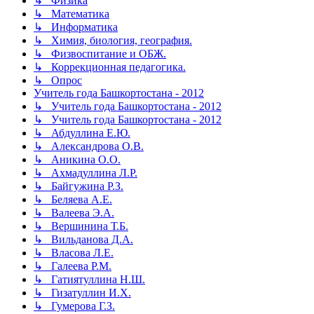
↳ Физика
↳ Математика
↳ Информатика
↳ Химия, биология, география.
↳ Физвоспитание и ОБЖ.
↳ Коррекционная педагогика.
↳ Опрос
Учитель года Башкортостана - 2012
↳ Учитель года Башкортостана - 2012
↳ Учитель года Башкортостана - 2012
↳ Абдуллина Е.Ю.
↳ Александрова О.В.
↳ Аникина О.О.
↳ Ахмадуллина Л.Р.
↳ Байгужина Р.З.
↳ Беляева А.Е.
↳ Валеева Э.А.
↳ Вершинина Т.Б.
↳ Вильданова Д.А.
↳ Власова Л.Е.
↳ Галеева Р.М.
↳ Гатиятуллина Н.Ш.
↳ Гизатуллин И.Х.
↳ Гумерова Г.З.