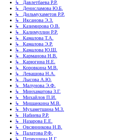
↳ Давлетбаева Р.Р.
↳ Денисламова Ю.Б.
↳ Дильмухаметов Р.Р.
↳ Иксанова Э.З.
↳ Казимирова О.В.
↳ Калимуллин Р.Р.
↳ Камалова Т.А.
↳ Камалова Э.Р.
↳ Камалова Ю.Ш.
↳ Карманова Н.В.
↳ Карюгина Н.Е.
↳ Коровкина М.В.
↳ Левашова Н.А.
↳ Лысова А.Ю.
↳ Малунова Э.Ф.
↳ Минхаматова З.Г.
↳ Михайлов П.И.
↳ Мишанкина М.В.
↳ Мухаметшина М.З.
↳ Набиева Р.Р.
↳ Назарова Е.Е.
↳ Овсянникова Н.В.
↳ Палатова Р.Ф.
↳ Первушина И.Г.