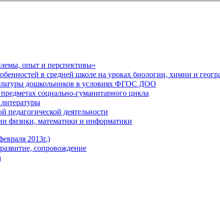
блемы, опыт и перспективы»
обенностей в средней школе на уроках биологии, химии и геог
ультуры дошкольников в условиях ФГОС ДОО
предметах социально-гуманитарного цикла
 литературы
й педагогической деятельности
ии физики, математики и информатики
евраля 2013г.)
развитие, сопровождение
а