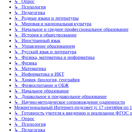
↳ Опрос
↳ Психология
↳ Педагогика
↳ Родные языки и литературы
↳ Мировая и национальная культура
↳ Начальное и среднее профессиональное образование
↳ История и обществознание
↳ Иностранный язык
↳ Управление образованием
↳ Русский язык и литература
↳ Физика, математика и информатика
↳ Физика
↳ Математика
↳ Информатика и ИКТ
↳ Химия, биология, география
↳ Физвоспитание и ОБЖ
↳ Начальное образование
↳ Дошкольное и предшкольное образование
↳ Научно-методическое сопровождение одаренности
Межрегиональный Интернет-педсовет (с 17 сентября по 1 
↳ Готовность учителя к введению и реализации ФГОС о
↳ Опрос
↳ Психология
↳ Педагогика