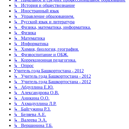
↳ История и обществознание
↳ Иностранный язык
↳ Управление образованием.
↳ Русский язык и литература
↳ Физика, математика, информатика.
↳ Физика
↳ Математика
↳ Информатика
↳ Химия, биология, география.
↳ Физвоспитание и ОБЖ.
↳ Коррекционная педагогика.
↳ Опрос
Учитель года Башкортостана - 2012
↳ Учитель года Башкортостана - 2012
↳ Учитель года Башкортостана - 2012
↳ Абдуллина Е.Ю.
↳ Александрова О.В.
↳ Аникина О.О.
↳ Ахмадуллина Л.Р.
↳ Байгужина Р.З.
↳ Беляева А.Е.
↳ Валеева Э.А.
↳ Вершинина Т.Б.