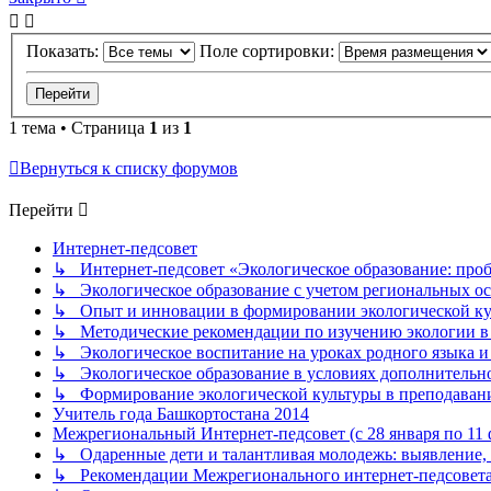
Показать:
Поле сортировки:
1 тема • Страница
1
из
1
Вернуться к списку форумов
Перейти
Интернет-педсовет
↳ Интернет-педсовет «Экологическое образование: про
↳ Экологическое образование с учетом региональных ос
↳ Опыт и инновации в формировании экологической к
↳ Методические рекомендации по изучению экологии в 
↳ Экологическое воспитание на уроках родного языка и
↳ Экологическое образование в условиях дополнительно
↳ Формирование экологической культуры в преподаван
Учитель года Башкортостана 2014
Межрегиональный Интернет-педсовет (с 28 января по 11 ф
↳ Одаренные дети и талантливая молодежь: выявление, 
↳ Рекомендации Межрегионального интернет-педсовет