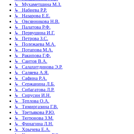
↳ Мухаметшина М.З.
↳ Набиева Р.Р.
↳ Назарова Е.Е.
↳ Овсянникова Н.В.
↳ Палатова Р.Ф.
↳ Первушина И.Г.
↳ Петрова З.С.
↳ Полежаева М.А.
↳ Потапова М.А.
↳ Ракипова Г.Ф.
↳ Саитов В.А.
↳ Салахитдинова Э.Р.
↳ Саляева А.Я.
↳ Сафина Р.А.
↳ Сержанина Л.Б.
↳ Сибагатова Л.Р.
↳ Сирусин И.Н.
↳ Теплова О.А.
↳ Тимиргазина Г.В.
↳ Третьякова Р.Ю.
↳ Тютюнова З.М.
↳ Финагина Л.Н.
↳ Хрычева Е.А.