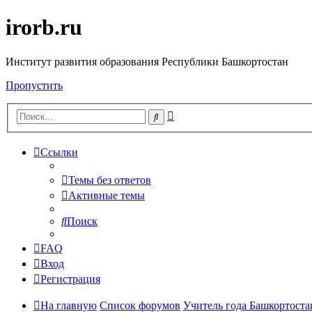
irorb.ru
Институт развития образования Республики Башкортостан
Пропустить
Расширенный
Поиск
поиск
Ссылки
Темы без ответов
Активные темы
Поиск
FAQ
Вход
Регистрация
На главную
Список форумов
Учитель года Башкортостан