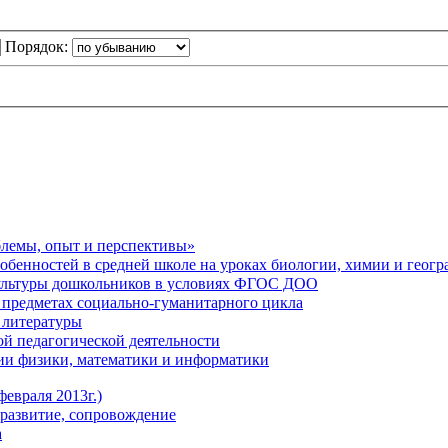
Порядок:
блемы, опыт и перспективы»
обенностей в средней школе на уроках биологии, химии и геог
ультуры дошкольников в условиях ФГОС ДОО
предметах социально-гуманитарного цикла
 литературы
й педагогической деятельности
ии физики, математики и информатики
евраля 2013г.)
развитие, сопровождение
а