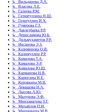
↳ Вильданова Д.А.
↳ Власова Л.Е.
↳ Галеева Р.М.
↳ Гатиятуллина Н.Ш.
↳ Гизатуллин И.Х.
↳ Гумерова Г.З.
↳ Давлетбаева Р.Р.
↳ Денисламова Ю.Б.
↳ Дильмухаметов Р.Р.
↳ Иксанова Э.З.
↳ Казимирова О.В.
↳ Калимуллин Р.Р.
↳ Камалова Т.А.
↳ Камалова Э.Р.
↳ Камалова Ю.Ш.
↳ Карманова Н.В.
↳ Карюгина Н.Е.
↳ Коровкина М.В.
↳ Левашова Н.А.
↳ Лысова А.Ю.
↳ Малунова Э.Ф.
↳ Минхаматова З.Г.
↳ Михайлов П.И.
↳ Мишанкина М.В.