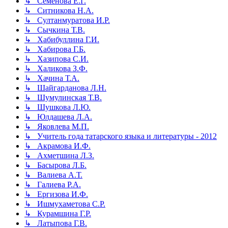
↳ Семенова Е.Г.
↳ Ситникова Н.А.
↳ Султанмуратова И.Р.
↳ Сычкина Т.В.
↳ Хабибуллина Г.И.
↳ Хабирова Г.Б.
↳ Хазипова С.И.
↳ Халикова З.Ф.
↳ Хачина Т.А.
↳ Шайгарданова Л.Н.
↳ Шумулинская Т.В.
↳ Шушкова Л.Ю.
↳ Юлдашева Л.А.
↳ Яковлева М.П.
↳ Учитель года татарского языка и литературы - 2012
↳ Акрамова И.Ф.
↳ Ахметшина Л.З.
↳ Басырова Л.Б.
↳ Валиева А.Т.
↳ Галиева Р.А.
↳ Ергизова И.Ф.
↳ Ишмухаметова С.Р.
↳ Курамшина Г.Р.
↳ Латыпова Г.В.