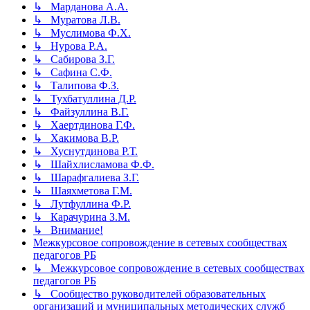
↳ Марданова А.А.
↳ Муратова Л.В.
↳ Муслимова Ф.Х.
↳ Нурова Р.А.
↳ Сабирова З.Г.
↳ Сафина С.Ф.
↳ Талипова Ф.З.
↳ Тухбатуллина Д.Р.
↳ Файзуллина В.Г.
↳ Хаертдинова Г.Ф.
↳ Хакимова В.Р.
↳ Хуснутдинова Р.Т.
↳ Шайхлисламова Ф.Ф.
↳ Шарафгалиева З.Г.
↳ Шаяхметова Г.М.
↳ Лутфуллина Ф.Р.
↳ Карачурина З.М.
↳ Внимание!
Межкурсовое сопровождение в сетевых сообществах
педагогов РБ
↳ Межкурсовое сопровождение в сетевых сообществах
педагогов РБ
↳ Сообщество руководителей образовательных
организаций и муниципальных методических служб