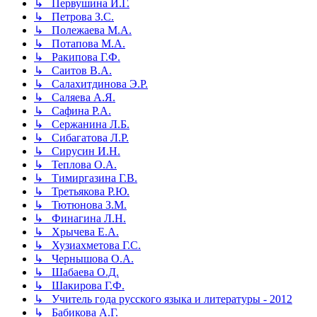
↳ Первушина И.Г.
↳ Петрова З.С.
↳ Полежаева М.А.
↳ Потапова М.А.
↳ Ракипова Г.Ф.
↳ Саитов В.А.
↳ Салахитдинова Э.Р.
↳ Саляева А.Я.
↳ Сафина Р.А.
↳ Сержанина Л.Б.
↳ Сибагатова Л.Р.
↳ Сирусин И.Н.
↳ Теплова О.А.
↳ Тимиргазина Г.В.
↳ Третьякова Р.Ю.
↳ Тютюнова З.М.
↳ Финагина Л.Н.
↳ Хрычева Е.А.
↳ Хузиахметова Г.С.
↳ Чернышова О.А.
↳ Шабаева О.Д.
↳ Шакирова Г.Ф.
↳ Учитель года русского языка и литературы - 2012
↳ Бабикова А.Г.