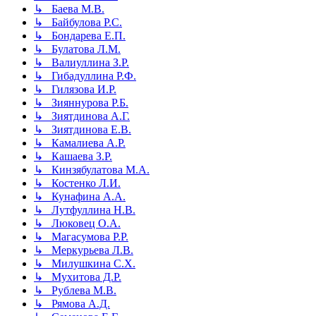
↳ Баева М.В.
↳ Байбулова Р.С.
↳ Бондарева Е.П.
↳ Булатова Л.М.
↳ Валиуллина З.Р.
↳ Гибадуллина Р.Ф.
↳ Гилязова И.Р.
↳ Зияннурова Р.Б.
↳ Зиятдинова А.Г.
↳ Зиятдинова Е.В.
↳ Камалиева А.Р.
↳ Кашаева З.Р.
↳ Кинзябулатова М.А.
↳ Костенко Л.И.
↳ Кунафина А.А.
↳ Лутфуллина Н.В.
↳ Люковец О.А.
↳ Магасумова Р.Р.
↳ Меркурьева Л.В.
↳ Милушкина С.Х.
↳ Мухитова Д.Р.
↳ Рублева М.В.
↳ Рямова А.Д.