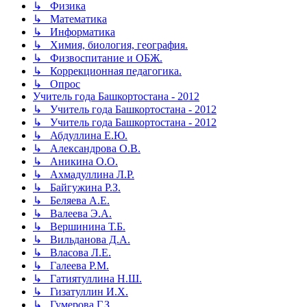
↳ Физика
↳ Математика
↳ Информатика
↳ Химия, биология, география.
↳ Физвоспитание и ОБЖ.
↳ Коррекционная педагогика.
↳ Опрос
Учитель года Башкортостана - 2012
↳ Учитель года Башкортостана - 2012
↳ Учитель года Башкортостана - 2012
↳ Абдуллина Е.Ю.
↳ Александрова О.В.
↳ Аникина О.О.
↳ Ахмадуллина Л.Р.
↳ Байгужина Р.З.
↳ Беляева А.Е.
↳ Валеева Э.А.
↳ Вершинина Т.Б.
↳ Вильданова Д.А.
↳ Власова Л.Е.
↳ Галеева Р.М.
↳ Гатиятуллина Н.Ш.
↳ Гизатуллин И.Х.
↳ Гумерова Г.З.