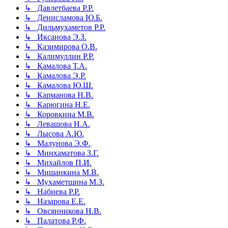
↳ Давлетбаева Р.Р.
↳ Денисламова Ю.Б.
↳ Дильмухаметов Р.Р.
↳ Иксанова Э.З.
↳ Казимирова О.В.
↳ Калимуллин Р.Р.
↳ Камалова Т.А.
↳ Камалова Э.Р.
↳ Камалова Ю.Ш.
↳ Карманова Н.В.
↳ Карюгина Н.Е.
↳ Коровкина М.В.
↳ Левашова Н.А.
↳ Лысова А.Ю.
↳ Малунова Э.Ф.
↳ Минхаматова З.Г.
↳ Михайлов П.И.
↳ Мишанкина М.В.
↳ Мухаметшина М.З.
↳ Набиева Р.Р.
↳ Назарова Е.Е.
↳ Овсянникова Н.В.
↳ Палатова Р.Ф.