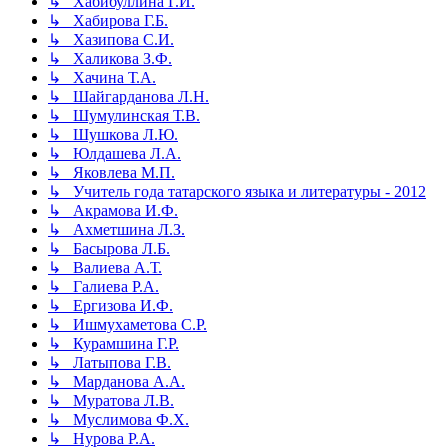
↳ Хабибуллина Г.И.
↳ Хабирова Г.Б.
↳ Хазипова С.И.
↳ Халикова З.Ф.
↳ Хачина Т.А.
↳ Шайгарданова Л.Н.
↳ Шумулинская Т.В.
↳ Шушкова Л.Ю.
↳ Юлдашева Л.А.
↳ Яковлева М.П.
↳ Учитель года татарского языка и литературы - 2012
↳ Акрамова И.Ф.
↳ Ахметшина Л.З.
↳ Басырова Л.Б.
↳ Валиева А.Т.
↳ Галиева Р.А.
↳ Ергизова И.Ф.
↳ Ишмухаметова С.Р.
↳ Курамшина Г.Р.
↳ Латыпова Г.В.
↳ Марданова А.А.
↳ Муратова Л.В.
↳ Муслимова Ф.Х.
↳ Нурова Р.А.