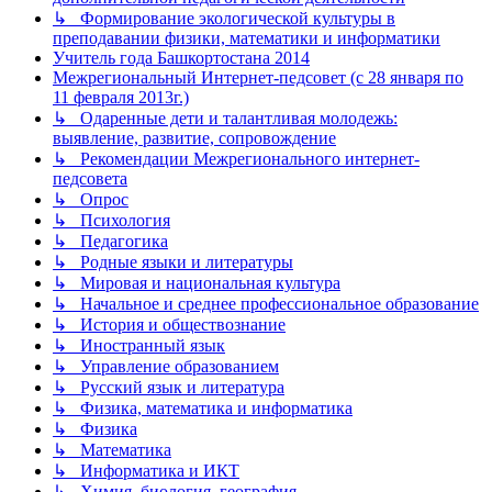
↳ Формирование экологической культуры в
преподавании физики, математики и информатики
Учитель года Башкортостана 2014
Межрегиональный Интернет-педсовет (с 28 января по
11 февраля 2013г.)
↳ Одаренные дети и талантливая молодежь:
выявление, развитие, сопровождение
↳ Рекомендации Межрегионального интернет-
педсовета
↳ Опрос
↳ Психология
↳ Педагогика
↳ Родные языки и литературы
↳ Мировая и национальная культура
↳ Начальное и среднее профессиональное образование
↳ История и обществознание
↳ Иностранный язык
↳ Управление образованием
↳ Русский язык и литература
↳ Физика, математика и информатика
↳ Физика
↳ Математика
↳ Информатика и ИКТ
↳ Химия, биология, география