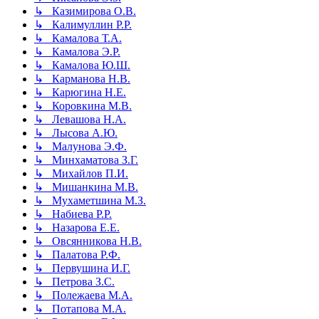
↳ Казимирова О.В.
↳ Калимуллин Р.Р.
↳ Камалова Т.А.
↳ Камалова Э.Р.
↳ Камалова Ю.Ш.
↳ Карманова Н.В.
↳ Карюгина Н.Е.
↳ Коровкина М.В.
↳ Левашова Н.А.
↳ Лысова А.Ю.
↳ Малунова Э.Ф.
↳ Минхаматова З.Г.
↳ Михайлов П.И.
↳ Мишанкина М.В.
↳ Мухаметшина М.З.
↳ Набиева Р.Р.
↳ Назарова Е.Е.
↳ Овсянникова Н.В.
↳ Палатова Р.Ф.
↳ Первушина И.Г.
↳ Петрова З.С.
↳ Полежаева М.А.
↳ Потапова М.А.