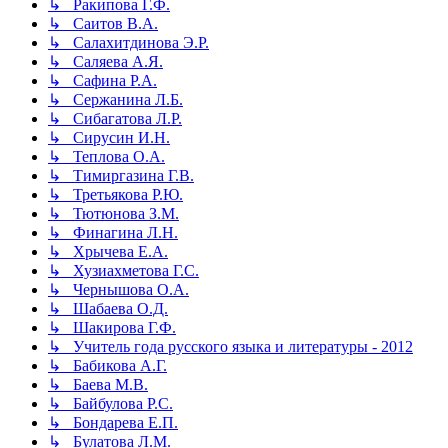
↳ Ракипова Г.Ф.
↳ Саитов В.А.
↳ Салахитдинова Э.Р.
↳ Саляева А.Я.
↳ Сафина Р.А.
↳ Сержанина Л.Б.
↳ Сибагатова Л.Р.
↳ Сирусин И.Н.
↳ Теплова О.А.
↳ Тимиргазина Г.В.
↳ Третьякова Р.Ю.
↳ Тютюнова З.М.
↳ Финагина Л.Н.
↳ Хрычева Е.А.
↳ Хузиахметова Г.С.
↳ Чернышова О.А.
↳ Шабаева О.Д.
↳ Шакирова Г.Ф.
↳ Учитель года русского языка и литературы - 2012
↳ Бабикова А.Г.
↳ Баева М.В.
↳ Байбулова Р.С.
↳ Бондарева Е.П.
↳ Булатова Л.М.