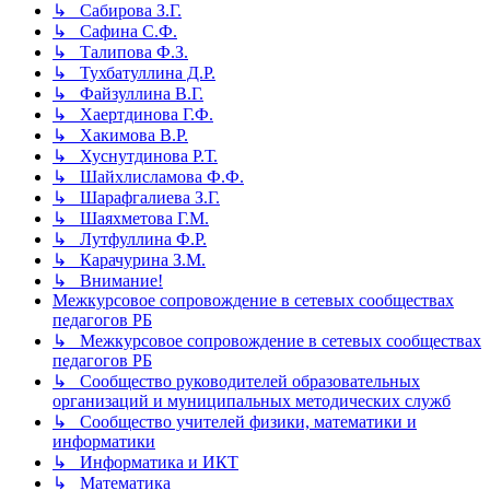
↳ Сабирова З.Г.
↳ Сафина С.Ф.
↳ Талипова Ф.З.
↳ Тухбатуллина Д.Р.
↳ Файзуллина В.Г.
↳ Хаертдинова Г.Ф.
↳ Хакимова В.Р.
↳ Хуснутдинова Р.Т.
↳ Шайхлисламова Ф.Ф.
↳ Шарафгалиева З.Г.
↳ Шаяхметова Г.М.
↳ Лутфуллина Ф.Р.
↳ Карачурина З.М.
↳ Внимание!
Межкурсовое сопровождение в сетевых сообществах
педагогов РБ
↳ Межкурсовое сопровождение в сетевых сообществах
педагогов РБ
↳ Сообщество руководителей образовательных
организаций и муниципальных методических служб
↳ Сообщество учителей физики, математики и
информатики
↳ Информатика и ИКТ
↳ Математика