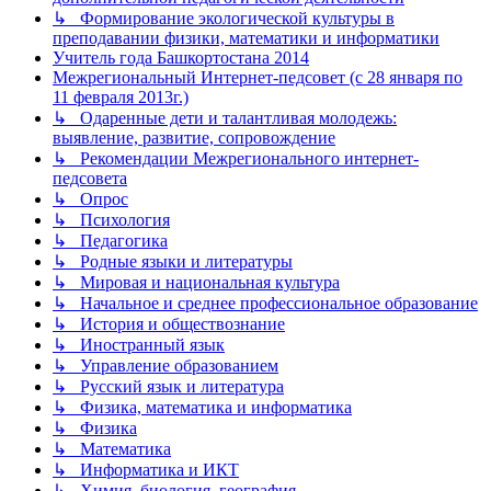
↳ Формирование экологической культуры в
преподавании физики, математики и информатики
Учитель года Башкортостана 2014
Межрегиональный Интернет-педсовет (с 28 января по
11 февраля 2013г.)
↳ Одаренные дети и талантливая молодежь:
выявление, развитие, сопровождение
↳ Рекомендации Межрегионального интернет-
педсовета
↳ Опрос
↳ Психология
↳ Педагогика
↳ Родные языки и литературы
↳ Мировая и национальная культура
↳ Начальное и среднее профессиональное образование
↳ История и обществознание
↳ Иностранный язык
↳ Управление образованием
↳ Русский язык и литература
↳ Физика, математика и информатика
↳ Физика
↳ Математика
↳ Информатика и ИКТ
↳ Химия, биология, география