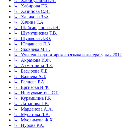
↳ Хабибуллина Г.И.
↳ Хабирова Г.Б.
↳ Хазипова С.И.
↳ Халикова З.Ф.
↳ Хачина Т.А.
↳ Шайгарданова Л.Н.
↳ Шумулинская Т.В.
↳ Шушкова Л.Ю.
↳ Юлдашева Л.А.
↳ Яковлева М.П.
↳ Учитель года татарского языка и литературы - 2012
↳ Акрамова И.Ф.
↳ Ахметшина Л.З.
↳ Басырова Л.Б.
↳ Валиева А.Т.
↳ Галиева Р.А.
↳ Ергизова И.Ф.
↳ Ишмухаметова С.Р.
↳ Курамшина Г.Р.
↳ Латыпова Г.В.
↳ Марданова А.А.
↳ Муратова Л.В.
↳ Муслимова Ф.Х.
↳ Нурова Р.А.