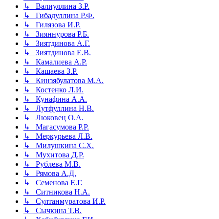
↳ Валиуллина З.Р.
↳ Гибадуллина Р.Ф.
↳ Гилязова И.Р.
↳ Зияннурова Р.Б.
↳ Зиятдинова А.Г.
↳ Зиятдинова Е.В.
↳ Камалиева А.Р.
↳ Кашаева З.Р.
↳ Кинзябулатова М.А.
↳ Костенко Л.И.
↳ Кунафина А.А.
↳ Лутфуллина Н.В.
↳ Люковец О.А.
↳ Магасумова Р.Р.
↳ Меркурьева Л.В.
↳ Милушкина С.Х.
↳ Мухитова Д.Р.
↳ Рублева М.В.
↳ Рямова А.Д.
↳ Семенова Е.Г.
↳ Ситникова Н.А.
↳ Султанмуратова И.Р.
↳ Сычкина Т.В.