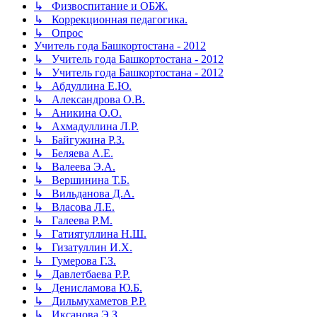
↳ Физвоспитание и ОБЖ.
↳ Коррекционная педагогика.
↳ Опрос
Учитель года Башкортостана - 2012
↳ Учитель года Башкортостана - 2012
↳ Учитель года Башкортостана - 2012
↳ Абдуллина Е.Ю.
↳ Александрова О.В.
↳ Аникина О.О.
↳ Ахмадуллина Л.Р.
↳ Байгужина Р.З.
↳ Беляева А.Е.
↳ Валеева Э.А.
↳ Вершинина Т.Б.
↳ Вильданова Д.А.
↳ Власова Л.Е.
↳ Галеева Р.М.
↳ Гатиятуллина Н.Ш.
↳ Гизатуллин И.Х.
↳ Гумерова Г.З.
↳ Давлетбаева Р.Р.
↳ Денисламова Ю.Б.
↳ Дильмухаметов Р.Р.
↳ Иксанова Э.З.