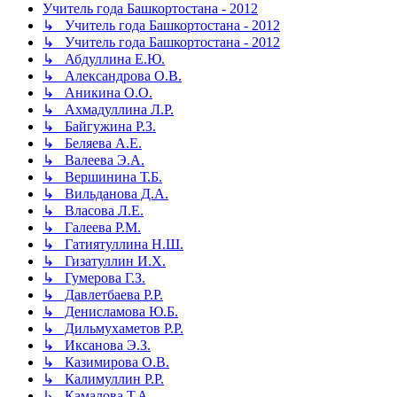
Учитель года Башкортостана - 2012
↳ Учитель года Башкортостана - 2012
↳ Учитель года Башкортостана - 2012
↳ Абдуллина Е.Ю.
↳ Александрова О.В.
↳ Аникина О.О.
↳ Ахмадуллина Л.Р.
↳ Байгужина Р.З.
↳ Беляева А.Е.
↳ Валеева Э.А.
↳ Вершинина Т.Б.
↳ Вильданова Д.А.
↳ Власова Л.Е.
↳ Галеева Р.М.
↳ Гатиятуллина Н.Ш.
↳ Гизатуллин И.Х.
↳ Гумерова Г.З.
↳ Давлетбаева Р.Р.
↳ Денисламова Ю.Б.
↳ Дильмухаметов Р.Р.
↳ Иксанова Э.З.
↳ Казимирова О.В.
↳ Калимуллин Р.Р.
↳ Камалова Т.А.