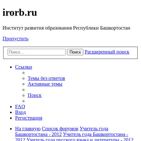
irorb.ru
Институт развития образования Республики Башкортостан
Пропустить
Расширенный поиск
Поиск
Ссылки
Темы без ответов
Активные темы
Поиск
FAQ
Вход
Регистрация
На главную
Список форумов
Учитель года
Башкортостана - 2012
Учитель года Башкортостана -
2012
Учитель года русского языка и литературы - 2012