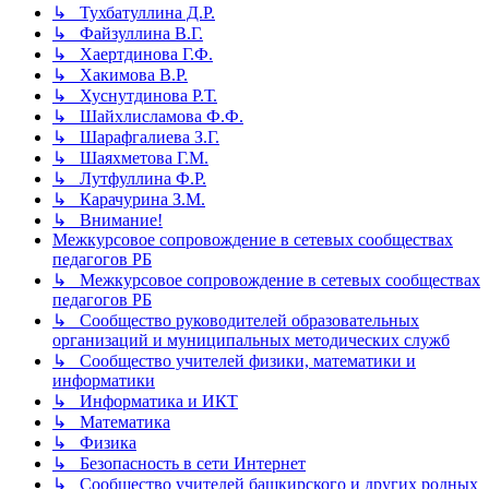
↳ Тухбатуллина Д.Р.
↳ Файзуллина В.Г.
↳ Хаертдинова Г.Ф.
↳ Хакимова В.Р.
↳ Хуснутдинова Р.Т.
↳ Шайхлисламова Ф.Ф.
↳ Шарафгалиева З.Г.
↳ Шаяхметова Г.М.
↳ Лутфуллина Ф.Р.
↳ Карачурина З.М.
↳ Внимание!
Межкурсовое сопровождение в сетевых сообществах
педагогов РБ
↳ Межкурсовое сопровождение в сетевых сообществах
педагогов РБ
↳ Сообщество руководителей образовательных
организаций и муниципальных методических служб
↳ Сообщество учителей физики, математики и
информатики
↳ Информатика и ИКТ
↳ Математика
↳ Физика
↳ Безопасность в сети Интернет
↳ Сообщество учителей башкирского и других родных