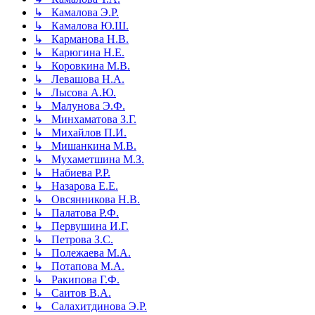
↳ Камалова Э.Р.
↳ Камалова Ю.Ш.
↳ Карманова Н.В.
↳ Карюгина Н.Е.
↳ Коровкина М.В.
↳ Левашова Н.А.
↳ Лысова А.Ю.
↳ Малунова Э.Ф.
↳ Минхаматова З.Г.
↳ Михайлов П.И.
↳ Мишанкина М.В.
↳ Мухаметшина М.З.
↳ Набиева Р.Р.
↳ Назарова Е.Е.
↳ Овсянникова Н.В.
↳ Палатова Р.Ф.
↳ Первушина И.Г.
↳ Петрова З.С.
↳ Полежаева М.А.
↳ Потапова М.А.
↳ Ракипова Г.Ф.
↳ Саитов В.А.
↳ Салахитдинова Э.Р.