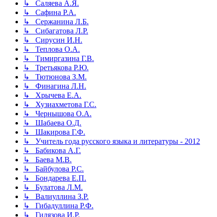
↳ Саляева А.Я.
↳ Сафина Р.А.
↳ Сержанина Л.Б.
↳ Сибагатова Л.Р.
↳ Сирусин И.Н.
↳ Теплова О.А.
↳ Тимиргазина Г.В.
↳ Третьякова Р.Ю.
↳ Тютюнова З.М.
↳ Финагина Л.Н.
↳ Хрычева Е.А.
↳ Хузиахметова Г.С.
↳ Чернышова О.А.
↳ Шабаева О.Д.
↳ Шакирова Г.Ф.
↳ Учитель года русского языка и литературы - 2012
↳ Бабикова А.Г.
↳ Баева М.В.
↳ Байбулова Р.С.
↳ Бондарева Е.П.
↳ Булатова Л.М.
↳ Валиуллина З.Р.
↳ Гибадуллина Р.Ф.
↳ Гилязова И.Р.