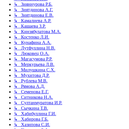
↳ Зияннурова Р.Б.
↳ Зиятдинова А.Г.
↳ Зиятдинова Е.В.
↳ Камалиева А.Р.
↳ Кашаева З.Р.
↳ Кинзябулатова М.А.
↳ Костенко Л.И.
↳ Кунафина А.А.
↳ Лутфуллина Н.В.
↳ Люковец О.А.
↳ Магасумова Р.Р.
↳ Меркурьева Л.В.
↳ Милушкина С.Х.
↳ Мухитова Д.Р.
↳ Рублева М.В.
↳ Рямова А.Д.
↳ Семенова Е.Г.
↳ Ситникова Н.А.
↳ Султанмуратова И.Р.
↳ Сычкина Т.В.
↳ Хабибуллина Г.И.
↳ Хабирова Г.Б.
↳ Хазипова С.И.