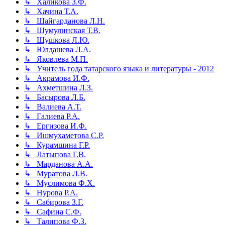
↳ Халикова З.Ф.
↳ Хачина Т.А.
↳ Шайгарданова Л.Н.
↳ Шумулинская Т.В.
↳ Шушкова Л.Ю.
↳ Юлдашева Л.А.
↳ Яковлева М.П.
↳ Учитель года татарского языка и литературы - 2012
↳ Акрамова И.Ф.
↳ Ахметшина Л.З.
↳ Басырова Л.Б.
↳ Валиева А.Т.
↳ Галиева Р.А.
↳ Ергизова И.Ф.
↳ Ишмухаметова С.Р.
↳ Курамшина Г.Р.
↳ Латыпова Г.В.
↳ Марданова А.А.
↳ Муратова Л.В.
↳ Муслимова Ф.Х.
↳ Нурова Р.А.
↳ Сабирова З.Г.
↳ Сафина С.Ф.
↳ Талипова Ф.З.