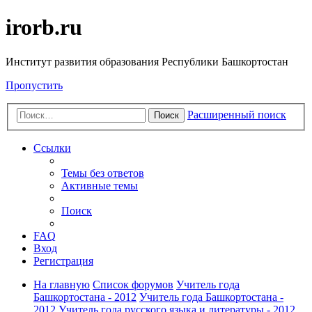
irorb.ru
Институт развития образования Республики Башкортостан
Пропустить
Расширенный поиск
Поиск
Ссылки
Темы без ответов
Активные темы
Поиск
FAQ
Вход
Регистрация
На главную
Список форумов
Учитель года
Башкортостана - 2012
Учитель года Башкортостана -
2012
Учитель года русского языка и литературы - 2012