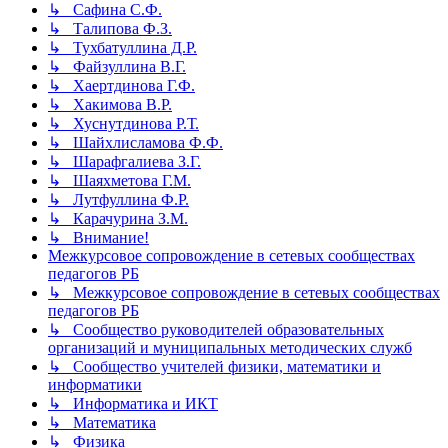
↳ Сафина С.Ф.
↳ Талипова Ф.З.
↳ Тухбатуллина Д.Р.
↳ Файзуллина В.Г.
↳ Хаертдинова Г.Ф.
↳ Хакимова В.Р.
↳ Хуснутдинова Р.Т.
↳ Шайхлисламова Ф.Ф.
↳ Шарафгалиева З.Г.
↳ Шаяхметова Г.М.
↳ Лутфуллина Ф.Р.
↳ Карачурина З.М.
↳ Внимание!
Межкурсовое сопровождение в сетевых сообществах
педагогов РБ
↳ Межкурсовое сопровождение в сетевых сообществах
педагогов РБ
↳ Сообщество руководителей образовательных
организаций и муниципальных методических служб
↳ Сообщество учителей физики, математики и
информатики
↳ Информатика и ИКТ
↳ Математика
↳ Физика