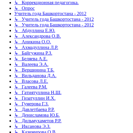
↳ Коррекционная педагогика.
↳ Опрос
Учитель года Башкортостана - 2012
↳ Учитель года Башкортостана - 2012
↳ Учитель года Башкортостана - 2012
↳ Абдуллина Е.Ю.
↳ Александрова О.В.
↳ Аникина О.О.
↳ Ахмадуллина Л.Р.
↳ Байгужина Р.З.
↳ Беляева А.Е.
↳ Валеева Э.А.
↳ Вершинина Т.Б.
↳ Вильданова Д.А.
↳ Власова Л.Е.
↳ Галеева Р.М.
↳ Гатиятуллина Н.Ш.
↳ Гизатуллин И.Х.
↳ Гумерова Г.З.
↳ Давлетбаева Р.Р.
↳ Денисламова Ю.Б.
↳ Дильмухаметов Р.Р.
↳ Иксанова Э.З.
↳ Казимирова О.В.