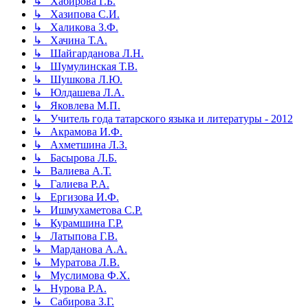
↳ Хабирова Г.Б.
↳ Хазипова С.И.
↳ Халикова З.Ф.
↳ Хачина Т.А.
↳ Шайгарданова Л.Н.
↳ Шумулинская Т.В.
↳ Шушкова Л.Ю.
↳ Юлдашева Л.А.
↳ Яковлева М.П.
↳ Учитель года татарского языка и литературы - 2012
↳ Акрамова И.Ф.
↳ Ахметшина Л.З.
↳ Басырова Л.Б.
↳ Валиева А.Т.
↳ Галиева Р.А.
↳ Ергизова И.Ф.
↳ Ишмухаметова С.Р.
↳ Курамшина Г.Р.
↳ Латыпова Г.В.
↳ Марданова А.А.
↳ Муратова Л.В.
↳ Муслимова Ф.Х.
↳ Нурова Р.А.
↳ Сабирова З.Г.