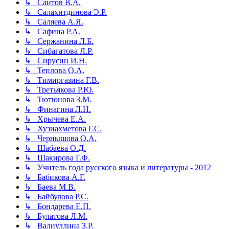
↳ Саитов В.А.
↳ Салахитдинова Э.Р.
↳ Саляева А.Я.
↳ Сафина Р.А.
↳ Сержанина Л.Б.
↳ Сибагатова Л.Р.
↳ Сирусин И.Н.
↳ Теплова О.А.
↳ Тимиргазина Г.В.
↳ Третьякова Р.Ю.
↳ Тютюнова З.М.
↳ Финагина Л.Н.
↳ Хрычева Е.А.
↳ Хузиахметова Г.С.
↳ Чернышова О.А.
↳ Шабаева О.Д.
↳ Шакирова Г.Ф.
↳ Учитель года русского языка и литературы - 2012
↳ Бабикова А.Г.
↳ Баева М.В.
↳ Байбулова Р.С.
↳ Бондарева Е.П.
↳ Булатова Л.М.
↳ Валиуллина З.Р.