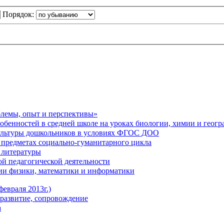
Порядок:
блемы, опыт и перспективы»
обенностей в средней школе на уроках биологии, химии и геог
ультуры дошкольников в условиях ФГОС ДОО
предметах социально-гуманитарного цикла
 литературы
й педагогической деятельности
ии физики, математики и информатики
евраля 2013г.)
развитие, сопровождение
а