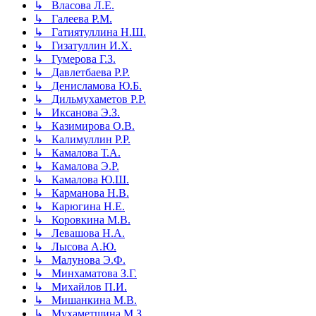
↳ Власова Л.Е.
↳ Галеева Р.М.
↳ Гатиятуллина Н.Ш.
↳ Гизатуллин И.Х.
↳ Гумерова Г.З.
↳ Давлетбаева Р.Р.
↳ Денисламова Ю.Б.
↳ Дильмухаметов Р.Р.
↳ Иксанова Э.З.
↳ Казимирова О.В.
↳ Калимуллин Р.Р.
↳ Камалова Т.А.
↳ Камалова Э.Р.
↳ Камалова Ю.Ш.
↳ Карманова Н.В.
↳ Карюгина Н.Е.
↳ Коровкина М.В.
↳ Левашова Н.А.
↳ Лысова А.Ю.
↳ Малунова Э.Ф.
↳ Минхаматова З.Г.
↳ Михайлов П.И.
↳ Мишанкина М.В.
↳ Мухаметшина М.З.