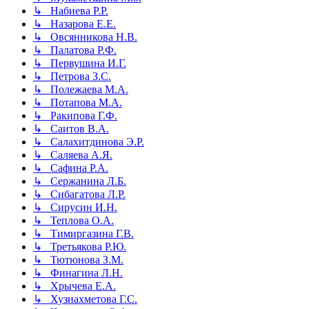
↳ Набиева Р.Р.
↳ Назарова Е.Е.
↳ Овсянникова Н.В.
↳ Палатова Р.Ф.
↳ Первушина И.Г.
↳ Петрова З.С.
↳ Полежаева М.А.
↳ Потапова М.А.
↳ Ракипова Г.Ф.
↳ Саитов В.А.
↳ Салахитдинова Э.Р.
↳ Саляева А.Я.
↳ Сафина Р.А.
↳ Сержанина Л.Б.
↳ Сибагатова Л.Р.
↳ Сирусин И.Н.
↳ Теплова О.А.
↳ Тимиргазина Г.В.
↳ Третьякова Р.Ю.
↳ Тютюнова З.М.
↳ Финагина Л.Н.
↳ Хрычева Е.А.
↳ Хузиахметова Г.С.