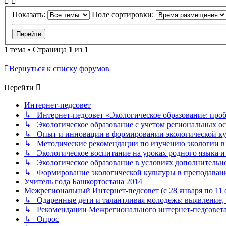
Показать:
Поле сортировки:
1 тема • Страница
1
из
1
Вернуться к списку форумов
Перейти
Интернет-педсовет
↳ Интернет-педсовет «Экологическое образование: про
↳ Экологическое образование с учетом региональных ос
↳ Опыт и инновации в формировании экологической к
↳ Методические рекомендации по изучению экологии в 
↳ Экологическое воспитание на уроках родного языка и
↳ Экологическое образование в условиях дополнительно
↳ Формирование экологической культуры в преподаван
Учитель года Башкортостана 2014
Межрегиональный Интернет-педсовет (с 28 января по 11 ф
↳ Одаренные дети и талантливая молодежь: выявление, 
↳ Рекомендации Межрегионального интернет-педсовет
↳ Опрос