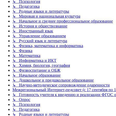
↳ Психология
↳ Педагогика
↳ Родные языки и литературы
↳ Мировая и национальная культура
↳ Начальное и среднее профессиональное образование
↳ История и обществознание
↳ Иностранный язык
↳ Управление образованием
↳ Русский язык и литература
↳ Физика, математика и информатика
↳ Физика
↳ Математика
↳ Информатика и ИКТ
↳ Химия, биология, география
↳ Физвоспитание и ОБЖ
↳ Начальное образование
↳ Дошкольное и предшкольное образование
↳ Научно-методическое сопровождение одаренности
Межрегиональный Интернет-педсовет (с 17 сентября по 1 
↳ Готовность учителя к введению и реализации ФГОС о
↳ Опрос
↳ Психология
↳ Педагогика
↳ Родные языки и литературы