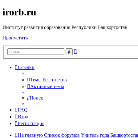
irorb.ru
Институт развития образования Республики Башкортостан
Пропустить
Расширенный
Поиск
поиск
Ссылки
Темы без ответов
Активные темы
Поиск
FAQ
Вход
Регистрация
На главную
Список форумов
Учитель года Башкортостан