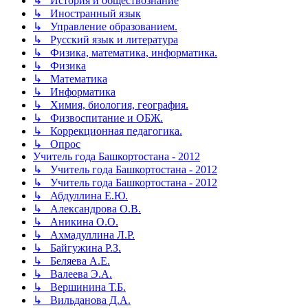
↳ История и обществознание
↳ Иностранный язык
↳ Управление образованием.
↳ Русский язык и литература
↳ Физика, математика, информатика.
↳ Физика
↳ Математика
↳ Информатика
↳ Химия, биология, география.
↳ Физвоспитание и ОБЖ.
↳ Коррекционная педагогика.
↳ Опрос
Учитель года Башкортостана - 2012
↳ Учитель года Башкортостана - 2012
↳ Учитель года Башкортостана - 2012
↳ Абдуллина Е.Ю.
↳ Александрова О.В.
↳ Аникина О.О.
↳ Ахмадуллина Л.Р.
↳ Байгужина Р.З.
↳ Беляева А.Е.
↳ Валеева Э.А.
↳ Вершинина Т.Б.
↳ Вильданова Д.А.