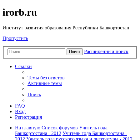
irorb.ru
Институт развития образования Республики Башкортостан
Пропустить
Расширенный поиск
Поиск
Ссылки
Темы без ответов
Активные темы
Поиск
FAQ
Вход
Регистрация
На главную
Список форумов
Учитель года
Башкортостана - 2012
Учитель года Башкортостана -
2012
Учитель года русского языка и литературы - 2012