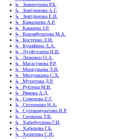
↳ Зияннурова Р.Б.
↳ Зиятдинова А.Г.
↳ Зиятдинова Е.В.
↳ Камалиева А.Р.
↳ Кашаева З.Р.
↳ Кинзябулатова М.А.
↳ Костенко Л.И.
↳ Кунафина А.А.
↳ Лутфуллина Н.В.
↳ Люковец О.А.
↳ Магасумова Р.Р.
↳ Меркурьева Л.В.
↳ Милушкина С.Х.
↳ Мухитова Д.Р.
↳ Рублева М.В.
↳ Рямова А.Д.
↳ Семенова Е.Г.
↳ Ситникова Н.А.
↳ Султанмуратова И.Р.
↳ Сычкина Т.В.
↳ Хабибуллина Г.И.
↳ Хабирова Г.Б.
↳ Хазипова С.И.