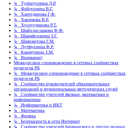
↳ Тухбатуллина Д.Р.
↳ Файзуллина В.Г.
↳ Хаертдинова Г.Ф.
↳ Хакимова В.Р.
↳ Хуснутдинова Р.Т.
↳ Шайхлисламова Ф.Ф.
↳ Шарафгалиева З.Г.
↳ Шаяхметова Г.М.
↳ Лутфуллина Ф.Р.
↳ Карачурина З.М.
↳ Внимание!
Межкурсовое сопровождение в сетевых сообществах
педагогов РБ
↳ Межкурсовое сопровождение в сетевых сообществах
педагогов РБ
↳ Сообщество руководителей образовательных
организаций и муниципальных методических служб
↳ Сообщество учителей физики, математики и
информатики
↳ Информатика и ИКТ
↳ Математика
↳ Физика
↳ Безопасность в сети Интернет
↳ Сообщество учителей башкирского и других родных