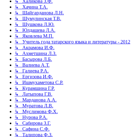
↳ Халикова З.Ф.
↳ Хачина Т.А.
↳ Шайгарданова Л.Н.
↳ Шумулинская Т.В.
↳ Шушкова Л.Ю.
↳ Юлдашева Л.А.
↳ Яковлева М.П.
↳ Учитель года татарского языка и литературы - 2012
↳ Акрамова И.Ф.
↳ Ахметшина Л.З.
↳ Басырова Л.Б.
↳ Валиева А.Т.
↳ Галиева Р.А.
↳ Ергизова И.Ф.
↳ Ишмухаметова С.Р.
↳ Курамшина Г.Р.
↳ Латыпова Г.В.
↳ Марданова А.А.
↳ Муратова Л.В.
↳ Муслимова Ф.Х.
↳ Нурова Р.А.
↳ Сабирова З.Г.
↳ Сафина С.Ф.
↳ Талипова Ф.З.