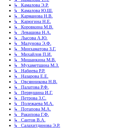
↳ Камалова Э.Р.
↳ Камалова Ю.Ш.
↳ Карманова Н.В.
↳ Карюгина Н.Е.
↳ Коровкина М.В.
↳ Левашова Н.А.
↳ Лысова А.Ю.
↳ Малунова Э.Ф.
↳ Минхаматова З.Г.
↳ Михайлов П.И.
↳ Мишанкина М.В.
↳ Мухаметшина М.З.
↳ Набиева Р.Р.
↳ Назарова Е.Е.
↳ Овсянникова Н.В.
↳ Палатова Р.Ф.
↳ Первушина И.Г.
↳ Петрова З.С.
↳ Полежаева М.А.
↳ Потапова М.А.
↳ Ракипова Г.Ф.
↳ Саитов В.А.
↳ Салахитдинова Э.Р.