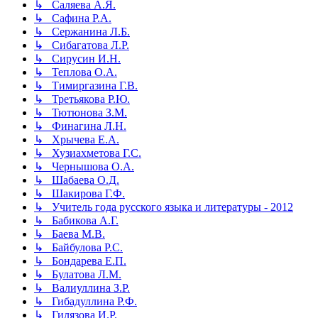
↳ Саляева А.Я.
↳ Сафина Р.А.
↳ Сержанина Л.Б.
↳ Сибагатова Л.Р.
↳ Сирусин И.Н.
↳ Теплова О.А.
↳ Тимиргазина Г.В.
↳ Третьякова Р.Ю.
↳ Тютюнова З.М.
↳ Финагина Л.Н.
↳ Хрычева Е.А.
↳ Хузиахметова Г.С.
↳ Чернышова О.А.
↳ Шабаева О.Д.
↳ Шакирова Г.Ф.
↳ Учитель года русского языка и литературы - 2012
↳ Бабикова А.Г.
↳ Баева М.В.
↳ Байбулова Р.С.
↳ Бондарева Е.П.
↳ Булатова Л.М.
↳ Валиуллина З.Р.
↳ Гибадуллина Р.Ф.
↳ Гилязова И.Р.