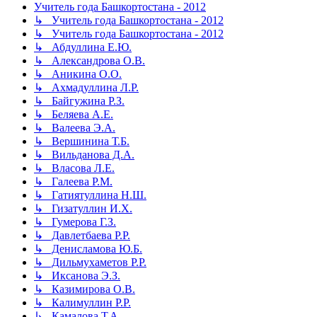
Учитель года Башкортостана - 2012
↳ Учитель года Башкортостана - 2012
↳ Учитель года Башкортостана - 2012
↳ Абдуллина Е.Ю.
↳ Александрова О.В.
↳ Аникина О.О.
↳ Ахмадуллина Л.Р.
↳ Байгужина Р.З.
↳ Беляева А.Е.
↳ Валеева Э.А.
↳ Вершинина Т.Б.
↳ Вильданова Д.А.
↳ Власова Л.Е.
↳ Галеева Р.М.
↳ Гатиятуллина Н.Ш.
↳ Гизатуллин И.Х.
↳ Гумерова Г.З.
↳ Давлетбаева Р.Р.
↳ Денисламова Ю.Б.
↳ Дильмухаметов Р.Р.
↳ Иксанова Э.З.
↳ Казимирова О.В.
↳ Калимуллин Р.Р.
↳ Камалова Т.А.