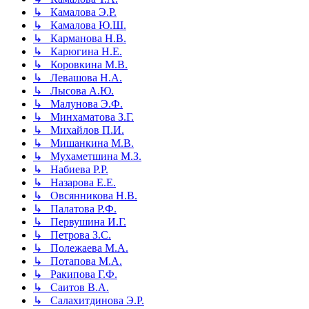
↳ Камалова Э.Р.
↳ Камалова Ю.Ш.
↳ Карманова Н.В.
↳ Карюгина Н.Е.
↳ Коровкина М.В.
↳ Левашова Н.А.
↳ Лысова А.Ю.
↳ Малунова Э.Ф.
↳ Минхаматова З.Г.
↳ Михайлов П.И.
↳ Мишанкина М.В.
↳ Мухаметшина М.З.
↳ Набиева Р.Р.
↳ Назарова Е.Е.
↳ Овсянникова Н.В.
↳ Палатова Р.Ф.
↳ Первушина И.Г.
↳ Петрова З.С.
↳ Полежаева М.А.
↳ Потапова М.А.
↳ Ракипова Г.Ф.
↳ Саитов В.А.
↳ Салахитдинова Э.Р.