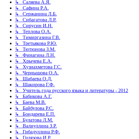
↳ Саляева А.Я.
↳ Сафина Р.А.
↳ Сержанина Л.Б.
↳ Сибагатова Л.Р.
↳ Сирусин И.Н.
↳ Теплова О.А.
↳ Тимиргазина Г.В.
↳ Третьякова Р.Ю.
↳ Тютюнова З.М.
↳ Финагина Л.Н.
↳ Хрычева Е.А.
↳ Хузиахметова Г.С.
↳ Чернышова О.А.
↳ Шабаева О.Д.
↳ Шакирова Г.Ф.
↳ Учитель года русского языка и литературы - 2012
↳ Бабикова А.Г.
↳ Баева М.В.
↳ Байбулова Р.С.
↳ Бондарева Е.П.
↳ Булатова Л.М.
↳ Валиуллина З.Р.
↳ Гибадуллина Р.Ф.
↳ Гилязова И.Р.