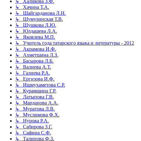
↳ Халикова З.Ф.
↳ Хачина Т.А.
↳ Шайгарданова Л.Н.
↳ Шумулинская Т.В.
↳ Шушкова Л.Ю.
↳ Юлдашева Л.А.
↳ Яковлева М.П.
↳ Учитель года татарского языка и литературы - 2012
↳ Акрамова И.Ф.
↳ Ахметшина Л.З.
↳ Басырова Л.Б.
↳ Валиева А.Т.
↳ Галиева Р.А.
↳ Ергизова И.Ф.
↳ Ишмухаметова С.Р.
↳ Курамшина Г.Р.
↳ Латыпова Г.В.
↳ Марданова А.А.
↳ Муратова Л.В.
↳ Муслимова Ф.Х.
↳ Нурова Р.А.
↳ Сабирова З.Г.
↳ Сафина С.Ф.
↳ Талипова Ф.З.