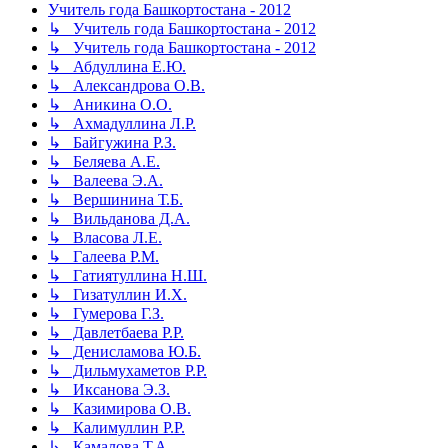
Учитель года Башкортостана - 2012
↳ Учитель года Башкортостана - 2012
↳ Учитель года Башкортостана - 2012
↳ Абдуллина Е.Ю.
↳ Александрова О.В.
↳ Аникина О.О.
↳ Ахмадуллина Л.Р.
↳ Байгужина Р.З.
↳ Беляева А.Е.
↳ Валеева Э.А.
↳ Вершинина Т.Б.
↳ Вильданова Д.А.
↳ Власова Л.Е.
↳ Галеева Р.М.
↳ Гатиятуллина Н.Ш.
↳ Гизатуллин И.Х.
↳ Гумерова Г.З.
↳ Давлетбаева Р.Р.
↳ Денисламова Ю.Б.
↳ Дильмухаметов Р.Р.
↳ Иксанова Э.З.
↳ Казимирова О.В.
↳ Калимуллин Р.Р.
↳ Камалова Т.А.