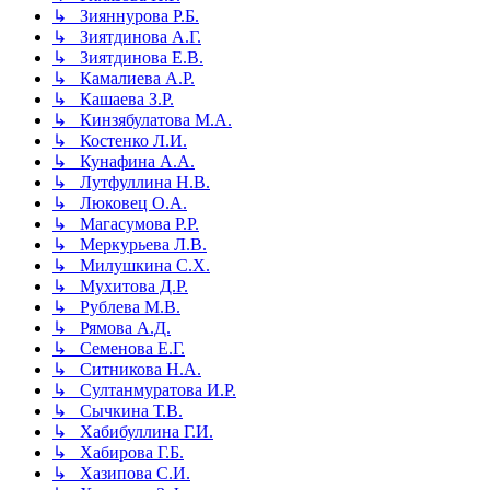
↳ Зияннурова Р.Б.
↳ Зиятдинова А.Г.
↳ Зиятдинова Е.В.
↳ Камалиева А.Р.
↳ Кашаева З.Р.
↳ Кинзябулатова М.А.
↳ Костенко Л.И.
↳ Кунафина А.А.
↳ Лутфуллина Н.В.
↳ Люковец О.А.
↳ Магасумова Р.Р.
↳ Меркурьева Л.В.
↳ Милушкина С.Х.
↳ Мухитова Д.Р.
↳ Рублева М.В.
↳ Рямова А.Д.
↳ Семенова Е.Г.
↳ Ситникова Н.А.
↳ Султанмуратова И.Р.
↳ Сычкина Т.В.
↳ Хабибуллина Г.И.
↳ Хабирова Г.Б.
↳ Хазипова С.И.