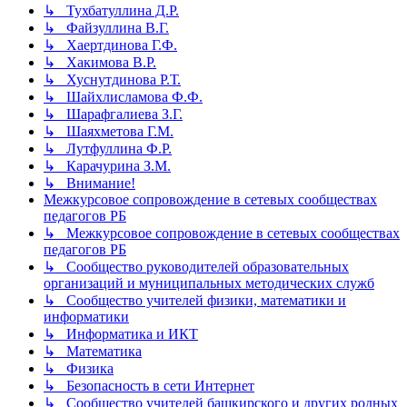
↳ Тухбатуллина Д.Р.
↳ Файзуллина В.Г.
↳ Хаертдинова Г.Ф.
↳ Хакимова В.Р.
↳ Хуснутдинова Р.Т.
↳ Шайхлисламова Ф.Ф.
↳ Шарафгалиева З.Г.
↳ Шаяхметова Г.М.
↳ Лутфуллина Ф.Р.
↳ Карачурина З.М.
↳ Внимание!
Межкурсовое сопровождение в сетевых сообществах
педагогов РБ
↳ Межкурсовое сопровождение в сетевых сообществах
педагогов РБ
↳ Сообщество руководителей образовательных
организаций и муниципальных методических служб
↳ Сообщество учителей физики, математики и
информатики
↳ Информатика и ИКТ
↳ Математика
↳ Физика
↳ Безопасность в сети Интернет
↳ Сообщество учителей башкирского и других родных