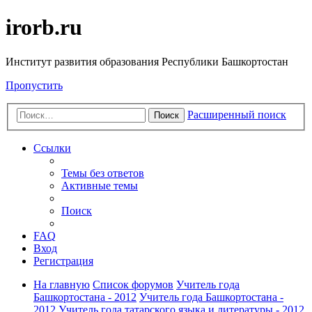
irorb.ru
Институт развития образования Республики Башкортостан
Пропустить
Расширенный поиск
Поиск
Ссылки
Темы без ответов
Активные темы
Поиск
FAQ
Вход
Регистрация
На главную
Список форумов
Учитель года
Башкортостана - 2012
Учитель года Башкортостана -
2012
Учитель года татарского языка и литературы - 2012