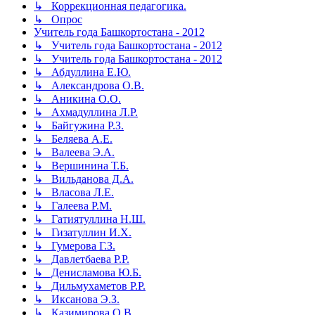
↳ Коррекционная педагогика.
↳ Опрос
Учитель года Башкортостана - 2012
↳ Учитель года Башкортостана - 2012
↳ Учитель года Башкортостана - 2012
↳ Абдуллина Е.Ю.
↳ Александрова О.В.
↳ Аникина О.О.
↳ Ахмадуллина Л.Р.
↳ Байгужина Р.З.
↳ Беляева А.Е.
↳ Валеева Э.А.
↳ Вершинина Т.Б.
↳ Вильданова Д.А.
↳ Власова Л.Е.
↳ Галеева Р.М.
↳ Гатиятуллина Н.Ш.
↳ Гизатуллин И.Х.
↳ Гумерова Г.З.
↳ Давлетбаева Р.Р.
↳ Денисламова Ю.Б.
↳ Дильмухаметов Р.Р.
↳ Иксанова Э.З.
↳ Казимирова О.В.