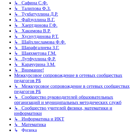
↳ Сафина С.Ф.
↳ Талипова Ф.З.
↳ Тухбатуллина Д.Р.
↳ Файзуллина В.Г.
↳ Хаертдинова Г.Ф.
↳ Хакимова В.Р.
↳ Хуснутдинова Р.Т.
↳ Шайхлисламова Ф.Ф.
↳ Шарафгалиева З.Г.
↳ Шаяхметова Г.М.
↳ Лутфуллина Ф.Р.
↳ Карачурина З.М.
↳ Внимание!
Межкурсовое сопровождение в сетевых сообществах
педагогов РБ
↳ Межкурсовое сопровождение в сетевых сообществах
педагогов РБ
↳ Сообщество руководителей образовательных
организаций и муниципальных методических служб
↳ Сообщество учителей физики, математики и
информатики
↳ Информатика и ИКТ
↳ Математика
↳ Физика