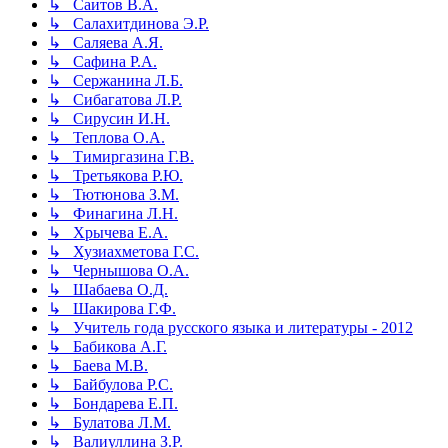
↳ Саитов В.А.
↳ Салахитдинова Э.Р.
↳ Саляева А.Я.
↳ Сафина Р.А.
↳ Сержанина Л.Б.
↳ Сибагатова Л.Р.
↳ Сирусин И.Н.
↳ Теплова О.А.
↳ Тимиргазина Г.В.
↳ Третьякова Р.Ю.
↳ Тютюнова З.М.
↳ Финагина Л.Н.
↳ Хрычева Е.А.
↳ Хузиахметова Г.С.
↳ Чернышова О.А.
↳ Шабаева О.Д.
↳ Шакирова Г.Ф.
↳ Учитель года русского языка и литературы - 2012
↳ Бабикова А.Г.
↳ Баева М.В.
↳ Байбулова Р.С.
↳ Бондарева Е.П.
↳ Булатова Л.М.
↳ Валиуллина З.Р.