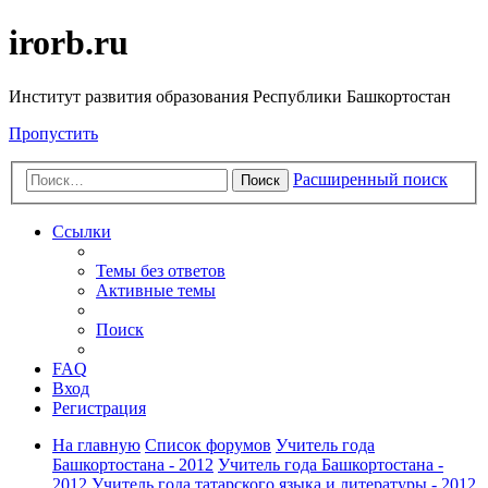
irorb.ru
Институт развития образования Республики Башкортостан
Пропустить
Расширенный поиск
Поиск
Ссылки
Темы без ответов
Активные темы
Поиск
FAQ
Вход
Регистрация
На главную
Список форумов
Учитель года
Башкортостана - 2012
Учитель года Башкортостана -
2012
Учитель года татарского языка и литературы - 2012