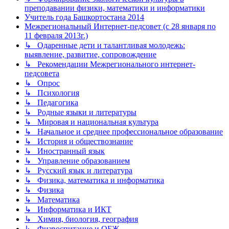
преподавании физики, математики и информатики
Учитель года Башкортостана 2014
Межрегиональный Интернет-педсовет (с 28 января по
11 февраля 2013г.)
↳ Одаренные дети и талантливая молодежь:
выявление, развитие, сопровождение
↳ Рекомендации Межрегионального интернет-
педсовета
↳ Опрос
↳ Психология
↳ Педагогика
↳ Родные языки и литературы
↳ Мировая и национальная культура
↳ Начальное и среднее профессиональное образование
↳ История и обществознание
↳ Иностранный язык
↳ Управление образованием
↳ Русский язык и литература
↳ Физика, математика и информатика
↳ Физика
↳ Математика
↳ Информатика и ИКТ
↳ Химия, биология, география
↳ Физвоспитание и ОБЖ