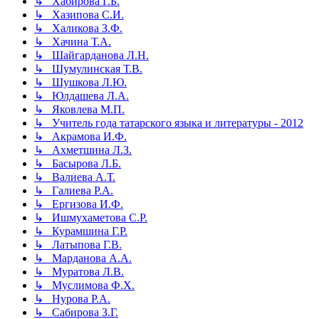
↳ Хабирова Г.Б.
↳ Хазипова С.И.
↳ Халикова З.Ф.
↳ Хачина Т.А.
↳ Шайгарданова Л.Н.
↳ Шумулинская Т.В.
↳ Шушкова Л.Ю.
↳ Юлдашева Л.А.
↳ Яковлева М.П.
↳ Учитель года татарского языка и литературы - 2012
↳ Акрамова И.Ф.
↳ Ахметшина Л.З.
↳ Басырова Л.Б.
↳ Валиева А.Т.
↳ Галиева Р.А.
↳ Ергизова И.Ф.
↳ Ишмухаметова С.Р.
↳ Курамшина Г.Р.
↳ Латыпова Г.В.
↳ Марданова А.А.
↳ Муратова Л.В.
↳ Муслимова Ф.Х.
↳ Нурова Р.А.
↳ Сабирова З.Г.