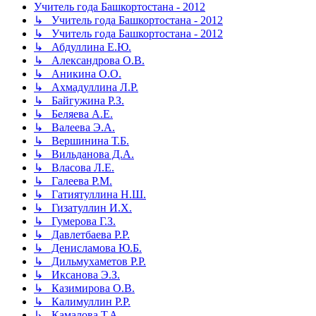
Учитель года Башкортостана - 2012
↳ Учитель года Башкортостана - 2012
↳ Учитель года Башкортостана - 2012
↳ Абдуллина Е.Ю.
↳ Александрова О.В.
↳ Аникина О.О.
↳ Ахмадуллина Л.Р.
↳ Байгужина Р.З.
↳ Беляева А.Е.
↳ Валеева Э.А.
↳ Вершинина Т.Б.
↳ Вильданова Д.А.
↳ Власова Л.Е.
↳ Галеева Р.М.
↳ Гатиятуллина Н.Ш.
↳ Гизатуллин И.Х.
↳ Гумерова Г.З.
↳ Давлетбаева Р.Р.
↳ Денисламова Ю.Б.
↳ Дильмухаметов Р.Р.
↳ Иксанова Э.З.
↳ Казимирова О.В.
↳ Калимуллин Р.Р.
↳ Камалова Т.А.