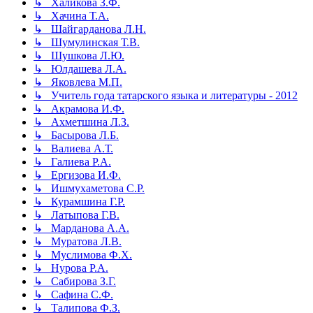
↳ Халикова З.Ф.
↳ Хачина Т.А.
↳ Шайгарданова Л.Н.
↳ Шумулинская Т.В.
↳ Шушкова Л.Ю.
↳ Юлдашева Л.А.
↳ Яковлева М.П.
↳ Учитель года татарского языка и литературы - 2012
↳ Акрамова И.Ф.
↳ Ахметшина Л.З.
↳ Басырова Л.Б.
↳ Валиева А.Т.
↳ Галиева Р.А.
↳ Ергизова И.Ф.
↳ Ишмухаметова С.Р.
↳ Курамшина Г.Р.
↳ Латыпова Г.В.
↳ Марданова А.А.
↳ Муратова Л.В.
↳ Муслимова Ф.Х.
↳ Нурова Р.А.
↳ Сабирова З.Г.
↳ Сафина С.Ф.
↳ Талипова Ф.З.