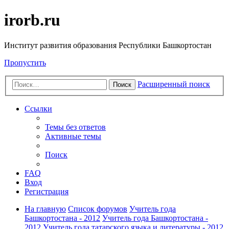
irorb.ru
Институт развития образования Республики Башкортостан
Пропустить
Расширенный поиск
Поиск
Ссылки
Темы без ответов
Активные темы
Поиск
FAQ
Вход
Регистрация
На главную
Список форумов
Учитель года
Башкортостана - 2012
Учитель года Башкортостана -
2012
Учитель года татарского языка и литературы - 2012