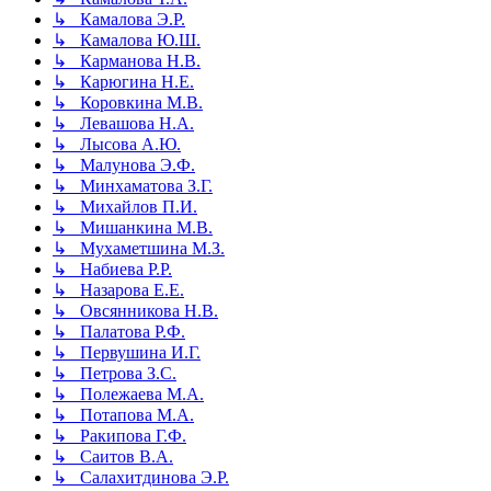
↳ Камалова Э.Р.
↳ Камалова Ю.Ш.
↳ Карманова Н.В.
↳ Карюгина Н.Е.
↳ Коровкина М.В.
↳ Левашова Н.А.
↳ Лысова А.Ю.
↳ Малунова Э.Ф.
↳ Минхаматова З.Г.
↳ Михайлов П.И.
↳ Мишанкина М.В.
↳ Мухаметшина М.З.
↳ Набиева Р.Р.
↳ Назарова Е.Е.
↳ Овсянникова Н.В.
↳ Палатова Р.Ф.
↳ Первушина И.Г.
↳ Петрова З.С.
↳ Полежаева М.А.
↳ Потапова М.А.
↳ Ракипова Г.Ф.
↳ Саитов В.А.
↳ Салахитдинова Э.Р.