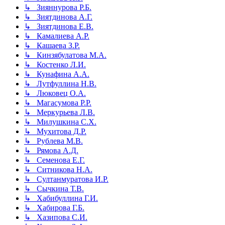
↳ Зияннурова Р.Б.
↳ Зиятдинова А.Г.
↳ Зиятдинова Е.В.
↳ Камалиева А.Р.
↳ Кашаева З.Р.
↳ Кинзябулатова М.А.
↳ Костенко Л.И.
↳ Кунафина А.А.
↳ Лутфуллина Н.В.
↳ Люковец О.А.
↳ Магасумова Р.Р.
↳ Меркурьева Л.В.
↳ Милушкина С.Х.
↳ Мухитова Д.Р.
↳ Рублева М.В.
↳ Рямова А.Д.
↳ Семенова Е.Г.
↳ Ситникова Н.А.
↳ Султанмуратова И.Р.
↳ Сычкина Т.В.
↳ Хабибуллина Г.И.
↳ Хабирова Г.Б.
↳ Хазипова С.И.