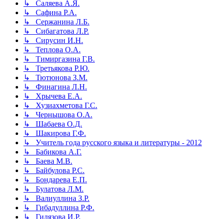
↳ Саляева А.Я.
↳ Сафина Р.А.
↳ Сержанина Л.Б.
↳ Сибагатова Л.Р.
↳ Сирусин И.Н.
↳ Теплова О.А.
↳ Тимиргазина Г.В.
↳ Третьякова Р.Ю.
↳ Тютюнова З.М.
↳ Финагина Л.Н.
↳ Хрычева Е.А.
↳ Хузиахметова Г.С.
↳ Чернышова О.А.
↳ Шабаева О.Д.
↳ Шакирова Г.Ф.
↳ Учитель года русского языка и литературы - 2012
↳ Бабикова А.Г.
↳ Баева М.В.
↳ Байбулова Р.С.
↳ Бондарева Е.П.
↳ Булатова Л.М.
↳ Валиуллина З.Р.
↳ Гибадуллина Р.Ф.
↳ Гилязова И.Р.