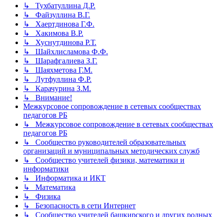
↳ Тухбатуллина Д.Р.
↳ Файзуллина В.Г.
↳ Хаертдинова Г.Ф.
↳ Хакимова В.Р.
↳ Хуснутдинова Р.Т.
↳ Шайхлисламова Ф.Ф.
↳ Шарафгалиева З.Г.
↳ Шаяхметова Г.М.
↳ Лутфуллина Ф.Р.
↳ Карачурина З.М.
↳ Внимание!
Межкурсовое сопровождение в сетевых сообществах
педагогов РБ
↳ Межкурсовое сопровождение в сетевых сообществах
педагогов РБ
↳ Сообщество руководителей образовательных
организаций и муниципальных методических служб
↳ Сообщество учителей физики, математики и
информатики
↳ Информатика и ИКТ
↳ Математика
↳ Физика
↳ Безопасность в сети Интернет
↳ Сообщество учителей башкирского и других родных