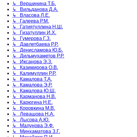
↳ Вершинина Т.Б.
↳ Вильданова Д.А.
↳ Власова Л.Е.
↳ Галеева Р.М.
↳ Гатиятуллина Н.Ш.
↳ Гизатуллин И.Х.
↳ Гумерова Г.З.
↳ Давлетбаева Р.Р.
↳ Денисламова Ю.Б.
↳ Дильмухаметов Р.Р.
↳ Иксанова Э.З.
↳ Казимирова О.В.
↳ Калимуллин Р.Р.
↳ Камалова Т.А.
↳ Камалова Э.Р.
↳ Камалова Ю.Ш.
↳ Карманова Н.В.
↳ Карюгина Н.Е.
↳ Коровкина М.В.
↳ Левашова Н.А.
↳ Лысова А.Ю.
↳ Малунова Э.Ф.
↳ Минхаматова З.Г.