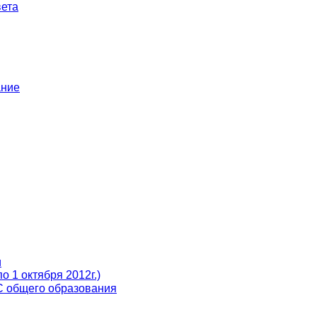
ета
ание
и
 1 октября 2012г.)
С общего образования