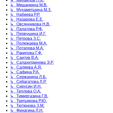
↳ Михайлов П.И.
↳ Мишанкина М.В.
↳ Мухаметшина М.З.
↳ Набиева Р.Р.
↳ Назарова Е.Е.
↳ Овсянникова Н.В.
↳ Палатова Р.Ф.
↳ Первушина И.Г.
↳ Петрова З.С.
↳ Полежаева М.А.
↳ Потапова М.А.
↳ Ракипова Г.Ф.
↳ Саитов В.А.
↳ Салахитдинова Э.Р.
↳ Саляева А.Я.
↳ Сафина Р.А.
↳ Сержанина Л.Б.
↳ Сибагатова Л.Р.
↳ Сирусин И.Н.
↳ Теплова О.А.
↳ Тимиргазина Г.В.
↳ Третьякова Р.Ю.
↳ Тютюнова З.М.
↳ Финагина Л.Н.