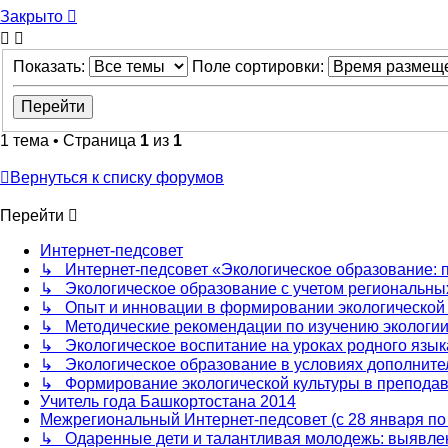
Закрыто
Показать:
Поле сортировки:
1 тема • Страница
1
из
1
Вернуться к списку форумов
Перейти
Интернет-педсовет
↳ Интернет-педсовет «Экологическое образование: 
↳ Экологическое образование с учетом региональных
↳ Опыт и инновации в формировании экологической
↳ Методические рекомендации по изучению экологии
↳ Экологическое воспитание на уроках родного язык
↳ Экологическое образование в условиях дополнител
↳ Формирование экологической культуры в преподав
Учитель года Башкортостана 2014
Межрегиональный Интернет-педсовет (с 28 января по 
↳ Одаренные дети и талантливая молодежь: выявлен