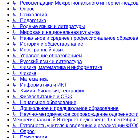
↳ Рекомендации Межрегионального интернет-педсов
↳ Опрос
↳ Психология
↳ Педагогика
↳ Родные языки и литературы
↳ Мировая и национальная культура
↳ Начальное и среднее профессиональное образов
↳ История и обществознание
↳ Иностранный язык
↳ Управление образованием
↳ Русский язык и литература
↳ Физика, математика и информатика
↳ Физика
↳ Математика
↳ Информатика и ИКТ
↳ Химия, биология, география
↳ Физвоспитание и ОБЖ
↳ Начальное образование
↳ Дошкольное и предшкольное образование
↳ Научно-методическое сопровождение одаренност
Межрегиональный Интернет-педсовет (с 17 сентября по
↳ Готовность учителя к введению и реализации ФГО
↳ Опрос
↳ Психология