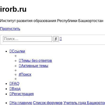
irorb.ru
Институт развития образования Республики Башкортостан
Пропустить
Расширенный
Поиск
поиск
Ссылки
Темы без ответов
Активные темы
Поиск
FAQ
Вход
Регистрация
На главную
Список форумов
Учитель года Башкортос