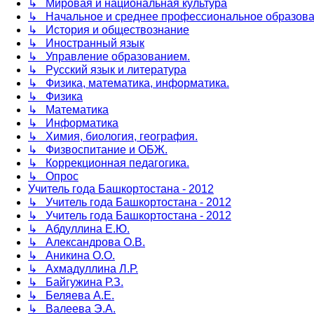
↳ Мировая и национальная культура
↳ Начальное и среднее профессиональное образов
↳ История и обществознание
↳ Иностранный язык
↳ Управление образованием.
↳ Русский язык и литература
↳ Физика, математика, информатика.
↳ Физика
↳ Математика
↳ Информатика
↳ Химия, биология, география.
↳ Физвоспитание и ОБЖ.
↳ Коррекционная педагогика.
↳ Опрос
Учитель года Башкортостана - 2012
↳ Учитель года Башкортостана - 2012
↳ Учитель года Башкортостана - 2012
↳ Абдуллина Е.Ю.
↳ Александрова О.В.
↳ Аникина О.О.
↳ Ахмадуллина Л.Р.
↳ Байгужина Р.З.
↳ Беляева А.Е.
↳ Валеева Э.А.