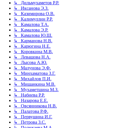
↳ Дильмухаметов Р.Р.
↳ Иксанова Э.З.
↳ Казимирова О.В.
↳ Калимуллин Р.Р.
↳ Камалова Т.А.
↳ Камалова Э.Р.
↳ Камалова Ю.Ш.
↳ Карманова Н.В.
↳ Карюгина Н.Е.
↳ Коровкина М.В.
↳ Левашова Н.А.
↳ Лысова А.Ю.
↳ Малунова Э.Ф.
↳ Минхаматова З.Г.
↳ Михайлов П.И.
↳ Мишанкина М.В.
↳ Мухаметшина М.З.
↳ Набиева Р.Р.
↳ Назарова Е.Е.
↳ Овсянникова Н.В.
↳ Палатова Р.Ф.
↳ Первушина И.Г.
↳ Петрова З.С.
↳ Полежаева М.А.