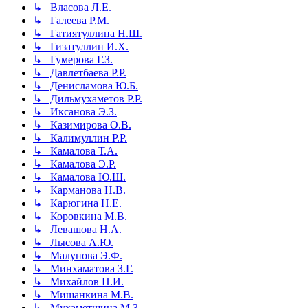
↳ Власова Л.Е.
↳ Галеева Р.М.
↳ Гатиятуллина Н.Ш.
↳ Гизатуллин И.Х.
↳ Гумерова Г.З.
↳ Давлетбаева Р.Р.
↳ Денисламова Ю.Б.
↳ Дильмухаметов Р.Р.
↳ Иксанова Э.З.
↳ Казимирова О.В.
↳ Калимуллин Р.Р.
↳ Камалова Т.А.
↳ Камалова Э.Р.
↳ Камалова Ю.Ш.
↳ Карманова Н.В.
↳ Карюгина Н.Е.
↳ Коровкина М.В.
↳ Левашова Н.А.
↳ Лысова А.Ю.
↳ Малунова Э.Ф.
↳ Минхаматова З.Г.
↳ Михайлов П.И.
↳ Мишанкина М.В.
↳ Мухаметшина М.З.