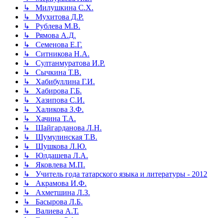
↳ Милушкина С.Х.
↳ Мухитова Д.Р.
↳ Рублева М.В.
↳ Рямова А.Д.
↳ Семенова Е.Г.
↳ Ситникова Н.А.
↳ Султанмуратова И.Р.
↳ Сычкина Т.В.
↳ Хабибуллина Г.И.
↳ Хабирова Г.Б.
↳ Хазипова С.И.
↳ Халикова З.Ф.
↳ Хачина Т.А.
↳ Шайгарданова Л.Н.
↳ Шумулинская Т.В.
↳ Шушкова Л.Ю.
↳ Юлдашева Л.А.
↳ Яковлева М.П.
↳ Учитель года татарского языка и литературы - 2012
↳ Акрамова И.Ф.
↳ Ахметшина Л.З.
↳ Басырова Л.Б.
↳ Валиева А.Т.