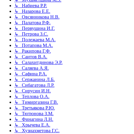
↳ Набиева Р.Р.
↳ Назарова Е.Е.
↳ Овсянникова Н.В.
↳ Палатова Р.Ф.
↳ Первушина И.Г.
↳ Петрова З.С.
↳ Полежаева М.А.
↳ Потапова М.А.
↳ Ракипова Г.Ф.
↳ Саитов В.А.
↳ Салахитдинова Э.Р.
↳ Саляева А.Я.
↳ Сафина Р.А.
↳ Сержанина Л.Б.
↳ Сибагатова Л.Р.
↳ Сирусин И.Н.
↳ Теплова О.А.
↳ Тимиргазина Г.В.
↳ Третьякова Р.Ю.
↳ Тютюнова З.М.
↳ Финагина Л.Н.
↳ Хрычева Е.А.
↳ Хузиахметова Г.С.