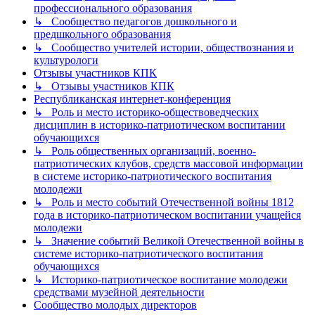
профессионального образования
↳ Сообщество педагогов дошкольного и
предшкольного образования
↳ Сообщество учителей истории, обществознания и
культурологи
Отзывы участников КПК
↳ Отзывы участников КПК
Республиканская интернет-конференция
↳ Роль и место историко-обществоведческих
дисциплин в историко-патриотическом воспитании
обучающихся
↳ Роль общественных организаций, военно-
патриотических клубов, средств массовой информации
в системе историко-патриотического воспитания
молодежи
↳ Роль и место событий Отечественной войны 1812
года в историко-патриотическом воспитании учащейся
молодежи
↳ Значение событий Великой Отечественной войны в
системе историко-патриотического воспитания
обучающихся
↳ Историко-патриотическое воспитание молодежи
средствами музейной деятельности
Сообщество молодых директоров