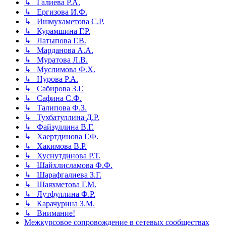
↳ Галиева Р.А.
↳ Ергизова И.Ф.
↳ Ишмухаметова С.Р.
↳ Курамшина Г.Р.
↳ Латыпова Г.В.
↳ Марданова А.А.
↳ Муратова Л.В.
↳ Муслимова Ф.Х.
↳ Нурова Р.А.
↳ Сабирова З.Г.
↳ Сафина С.Ф.
↳ Талипова Ф.З.
↳ Тухбатуллина Д.Р.
↳ Файзуллина В.Г.
↳ Хаертдинова Г.Ф.
↳ Хакимова В.Р.
↳ Хуснутдинова Р.Т.
↳ Шайхлисламова Ф.Ф.
↳ Шарафгалиева З.Г.
↳ Шаяхметова Г.М.
↳ Лутфуллина Ф.Р.
↳ Карачурина З.М.
↳ Внимание!
Межкурсовое сопровождение в сетевых сообществах