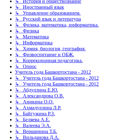
↳ История и обществознание
↳ Иностранный язык
↳ Управление образованием.
↳ Русский язык и литература
↳ Физика, математика, информатика.
↳ Физика
↳ Математика
↳ Информатика
↳ Химия, биология, география.
↳ Физвоспитание и ОБЖ.
↳ Коррекционная педагогика.
↳ Опрос
Учитель года Башкортостана - 2012
↳ Учитель года Башкортостана - 2012
↳ Учитель года Башкортостана - 2012
↳ Абдуллина Е.Ю.
↳ Александрова О.В.
↳ Аникина О.О.
↳ Ахмадуллина Л.Р.
↳ Байгужина Р.З.
↳ Беляева А.Е.
↳ Валеева Э.А.
↳ Вершинина Т.Б.
↳ Вильданова Д.А.