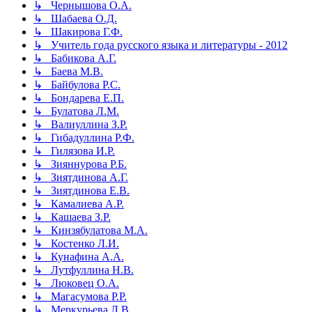
↳ Чернышова О.А.
↳ Шабаева О.Д.
↳ Шакирова Г.Ф.
↳ Учитель года русского языка и литературы - 2012
↳ Бабикова А.Г.
↳ Баева М.В.
↳ Байбулова Р.С.
↳ Бондарева Е.П.
↳ Булатова Л.М.
↳ Валиуллина З.Р.
↳ Гибадуллина Р.Ф.
↳ Гилязова И.Р.
↳ Зияннурова Р.Б.
↳ Зиятдинова А.Г.
↳ Зиятдинова Е.В.
↳ Камалиева А.Р.
↳ Кашаева З.Р.
↳ Кинзябулатова М.А.
↳ Костенко Л.И.
↳ Кунафина А.А.
↳ Лутфуллина Н.В.
↳ Люковец О.А.
↳ Магасумова Р.Р.
↳ Меркурьева Л.В.