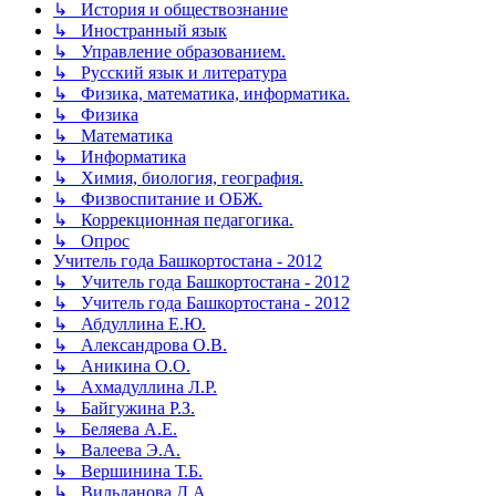
↳ История и обществознание
↳ Иностранный язык
↳ Управление образованием.
↳ Русский язык и литература
↳ Физика, математика, информатика.
↳ Физика
↳ Математика
↳ Информатика
↳ Химия, биология, география.
↳ Физвоспитание и ОБЖ.
↳ Коррекционная педагогика.
↳ Опрос
Учитель года Башкортостана - 2012
↳ Учитель года Башкортостана - 2012
↳ Учитель года Башкортостана - 2012
↳ Абдуллина Е.Ю.
↳ Александрова О.В.
↳ Аникина О.О.
↳ Ахмадуллина Л.Р.
↳ Байгужина Р.З.
↳ Беляева А.Е.
↳ Валеева Э.А.
↳ Вершинина Т.Б.
↳ Вильданова Д.А.