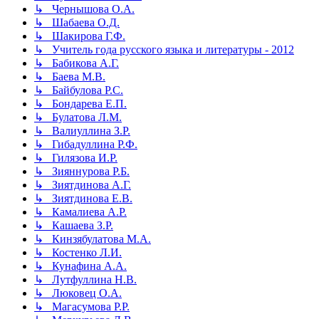
↳ Чернышова О.А.
↳ Шабаева О.Д.
↳ Шакирова Г.Ф.
↳ Учитель года русского языка и литературы - 2012
↳ Бабикова А.Г.
↳ Баева М.В.
↳ Байбулова Р.С.
↳ Бондарева Е.П.
↳ Булатова Л.М.
↳ Валиуллина З.Р.
↳ Гибадуллина Р.Ф.
↳ Гилязова И.Р.
↳ Зияннурова Р.Б.
↳ Зиятдинова А.Г.
↳ Зиятдинова Е.В.
↳ Камалиева А.Р.
↳ Кашаева З.Р.
↳ Кинзябулатова М.А.
↳ Костенко Л.И.
↳ Кунафина А.А.
↳ Лутфуллина Н.В.
↳ Люковец О.А.
↳ Магасумова Р.Р.