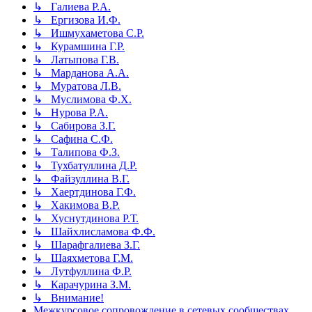
↳ Галиева Р.А.
↳ Ергизова И.Ф.
↳ Ишмухаметова С.Р.
↳ Курамшина Г.Р.
↳ Латыпова Г.В.
↳ Марданова А.А.
↳ Муратова Л.В.
↳ Муслимова Ф.Х.
↳ Нурова Р.А.
↳ Сабирова З.Г.
↳ Сафина С.Ф.
↳ Талипова Ф.З.
↳ Тухбатуллина Д.Р.
↳ Файзуллина В.Г.
↳ Хаертдинова Г.Ф.
↳ Хакимова В.Р.
↳ Хуснутдинова Р.Т.
↳ Шайхлисламова Ф.Ф.
↳ Шарафгалиева З.Г.
↳ Шаяхметова Г.М.
↳ Лутфуллина Ф.Р.
↳ Карачурина З.М.
↳ Внимание!
Межкурсовое сопровождение в сетевых сообществах