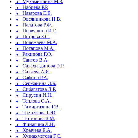
↳ Мухаметшина М.З.
↳ Набиева Р.Р.
↳ Назарова Е.Е.
↳ Овсянникова Н.В.
↳ Палатова Р.Ф.
↳ Первушина И.Г.
↳ Петрова З.С.
↳ Полежаева М.А.
↳ Потапова М.А.
↳ Ракипова Г.Ф.
↳ Саитов В.А.
↳ Салахитдинова Э.Р.
↳ Саляева А.Я.
↳ Сафина Р.А.
↳ Сержанина Л.Б.
↳ Сибагатова Л.Р.
↳ Сирусин И.Н.
↳ Теплова О.А.
↳ Тимиргазина Г.В.
↳ Третьякова Р.Ю.
↳ Тютюнова З.М.
↳ Финагина Л.Н.
↳ Хрычева Е.А.
↳ Хузиахметова Г.С.