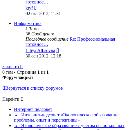
готовнос…
Перейти
ktyf
к
02 окт 2012, 11:31
последнему
сообщению
Информатика
1
Темы
36
Сообщения
Последнее сообщение
Re: Профессиональная
готовнос…
Перейти
Liliya Alfisovna
к
30 сен 2012, 12:18
последнему
сообщению
Закрыто
0 тем • Страница
1
из
1
Форум закрыт
Вернуться к списку форумов
Перейти
Интернет-педсовет
↳ Интернет-педсовет «Экологическое образование:
проблемы, опыт и перспективы»
↳ Экологическое образование с учетом региональных