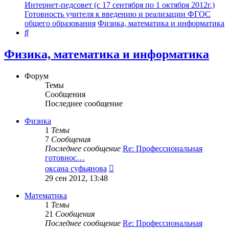
Интернет-педсовет (с 17 сентября по 1 октября 2012г.)
Готовность учителя к введению и реализации ФГОС
общего образования
Физика, математика и информатика
Поиск
Физика, математика и информатика
Форум
Темы
Сообщения
Последнее сообщение
Физика
1
Темы
7
Сообщения
Последнее сообщение
Re: Профессиональная
готовнос…
Перейти
оксана суфьянова
к
29 сен 2012, 13:48
последнему
сообщению
Математика
1
Темы
21
Сообщения
Последнее сообщение
Re: Профессиональная