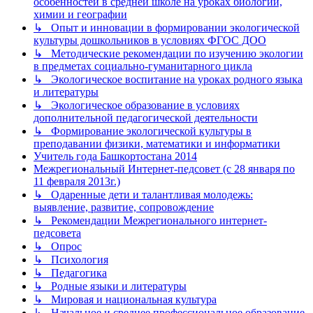
особенностей в средней школе на уроках биологии,
химии и географии
↳ Опыт и инновации в формировании экологической
культуры дошкольников в условиях ФГОС ДОО
↳ Методические рекомендации по изучению экологии
в предметах социально-гуманитарного цикла
↳ Экологическое воспитание на уроках родного языка
и литературы
↳ Экологическое образование в условиях
дополнительной педагогической деятельности
↳ Формирование экологической культуры в
преподавании физики, математики и информатики
Учитель года Башкортостана 2014
Межрегиональный Интернет-педсовет (с 28 января по
11 февраля 2013г.)
↳ Одаренные дети и талантливая молодежь:
выявление, развитие, сопровождение
↳ Рекомендации Межрегионального интернет-
педсовета
↳ Опрос
↳ Психология
↳ Педагогика
↳ Родные языки и литературы
↳ Мировая и национальная культура
↳ Начальное и среднее профессиональное образование