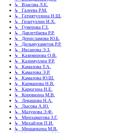
↳ Власова Л.Е.
↳ Галеева Р.М.
↳ Гатиятуллина Н.Ш.
↳ Гизатуллин И.Х.
↳ Гумерова Г.З.
↳ Давлетбаева Р.Р.
↳ Денисламова Ю.Б.
↳ Дильмухаметов Р.Р.
↳ Иксанова Э.З.
↳ Казимирова О.В.
↳ Калимуллин Р.Р.
↳ Камалова Т.А.
↳ Камалова Э.Р.
↳ Камалова Ю.Ш.
↳ Карманова Н.В.
↳ Карюгина Н.Е.
↳ Коровкина М.В.
↳ Левашова Н.А.
↳ Лысова А.Ю.
↳ Малунова Э.Ф.
↳ Минхаматова З.Г.
↳ Михайлов П.И.
↳ Мишанкина М.В.