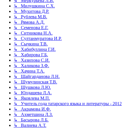
↳ Меркурьева Л.В.
↳ Милушкина С.Х.
↳ Мухитова Д.Р.
↳ Рублева М.В.
↳ Рямова А.Д.
↳ Семенова Е.Г.
↳ Ситникова Н.А.
↳ Султанмуратова И.Р.
↳ Сычкина Т.В.
↳ Хабибуллина Г.И.
↳ Хабирова Г.Б.
↳ Хазипова С.И.
↳ Халикова З.Ф.
↳ Хачина Т.А.
↳ Шайгарданова Л.Н.
↳ Шумулинская Т.В.
↳ Шушкова Л.Ю.
↳ Юлдашева Л.А.
↳ Яковлева М.П.
↳ Учитель года татарского языка и литературы - 2012
↳ Акрамова И.Ф.
↳ Ахметшина Л.З.
↳ Басырова Л.Б.
↳ Валиева А.Т.