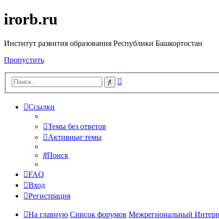
irorb.ru
Институт развития образования Республики Башкортостан
Пропустить
Расширенный
Поиск
поиск
Ссылки
Темы без ответов
Активные темы
Поиск
FAQ
Вход
Регистрация
На главную
Список форумов
Межрегиональный Интернет-