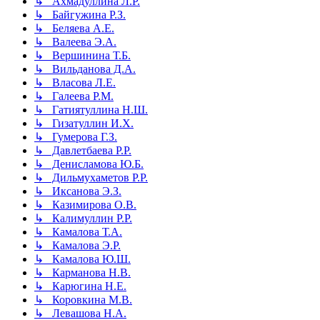
↳ Ахмадуллина Л.Р.
↳ Байгужина Р.З.
↳ Беляева А.Е.
↳ Валеева Э.А.
↳ Вершинина Т.Б.
↳ Вильданова Д.А.
↳ Власова Л.Е.
↳ Галеева Р.М.
↳ Гатиятуллина Н.Ш.
↳ Гизатуллин И.Х.
↳ Гумерова Г.З.
↳ Давлетбаева Р.Р.
↳ Денисламова Ю.Б.
↳ Дильмухаметов Р.Р.
↳ Иксанова Э.З.
↳ Казимирова О.В.
↳ Калимуллин Р.Р.
↳ Камалова Т.А.
↳ Камалова Э.Р.
↳ Камалова Ю.Ш.
↳ Карманова Н.В.
↳ Карюгина Н.Е.
↳ Коровкина М.В.
↳ Левашова Н.А.