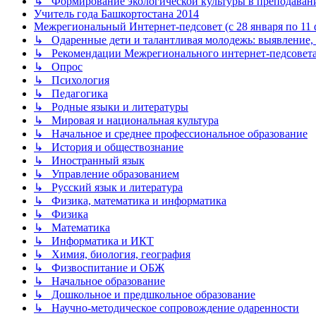
↳ Формирование экологической культуры в преподаван
Учитель года Башкортостана 2014
Межрегиональный Интернет-педсовет (с 28 января по 11 ф
↳ Одаренные дети и талантливая молодежь: выявление, 
↳ Рекомендации Межрегионального интернет-педсовет
↳ Опрос
↳ Психология
↳ Педагогика
↳ Родные языки и литературы
↳ Мировая и национальная культура
↳ Начальное и среднее профессиональное образование
↳ История и обществознание
↳ Иностранный язык
↳ Управление образованием
↳ Русский язык и литература
↳ Физика, математика и информатика
↳ Физика
↳ Математика
↳ Информатика и ИКТ
↳ Химия, биология, география
↳ Физвоспитание и ОБЖ
↳ Начальное образование
↳ Дошкольное и предшкольное образование
↳ Научно-методическое сопровождение одаренности