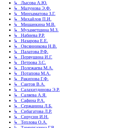
↳ Лысова А.Ю.
↳ Малунова Э.Ф.
↳ Минхаматова З.Г.
↳ Михайлов П.И.
↳ Мишанкина М.В.
↳ Мухаметшина М.З.
↳ Набиева Р.Р.
↳ Назарова Е.Е.
↳ Овсянникова Н.В.
↳ Палатова Р.Ф.
↳ Первушина И.Г.
↳ Петрова З.С.
↳ Полежаева М.А.
↳ Потапова М.А.
↳ Ракипова Г.Ф.
↳ Саитов В.А.
↳ Салахитдинова Э.Р.
↳ Саляева А.Я.
↳ Сафина Р.А.
↳ Сержанина Л.Б.
↳ Сибагатова Л.Р.
↳ Сирусин И.Н.
↳ Теплова О.А.
↳ Тимиргазина Г.В.