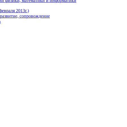
ии физики, математики и информатики
евраля 2013г.)
развитие, сопровождение
а