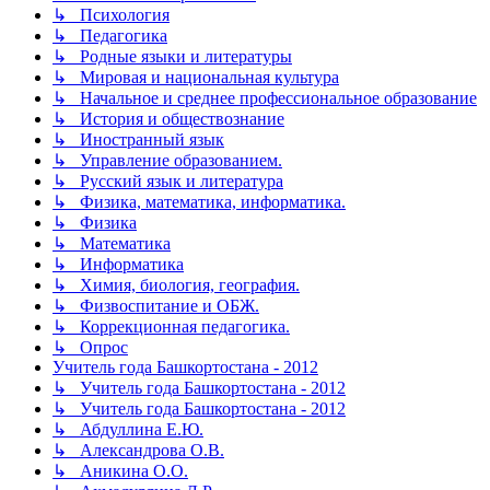
↳ Психология
↳ Педагогика
↳ Родные языки и литературы
↳ Мировая и национальная культура
↳ Начальное и среднее профессиональное образование
↳ История и обществознание
↳ Иностранный язык
↳ Управление образованием.
↳ Русский язык и литература
↳ Физика, математика, информатика.
↳ Физика
↳ Математика
↳ Информатика
↳ Химия, биология, география.
↳ Физвоспитание и ОБЖ.
↳ Коррекционная педагогика.
↳ Опрос
Учитель года Башкортостана - 2012
↳ Учитель года Башкортостана - 2012
↳ Учитель года Башкортостана - 2012
↳ Абдуллина Е.Ю.
↳ Александрова О.В.
↳ Аникина О.О.