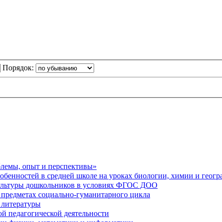
Порядок:
блемы, опыт и перспективы»
обенностей в средней школе на уроках биологии, химии и геог
ультуры дошкольников в условиях ФГОС ДОО
предметах социально-гуманитарного цикла
 литературы
й педагогической деятельности