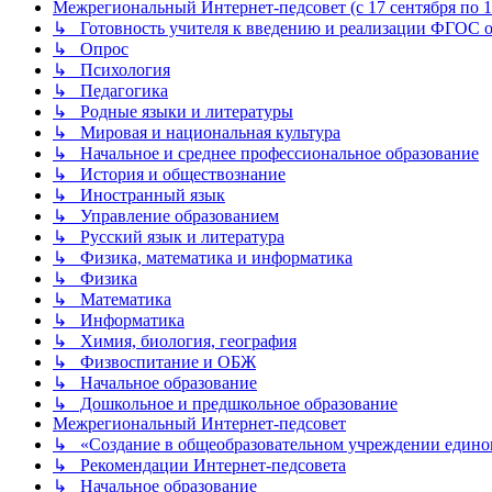
Межрегиональный Интернет-педсовет (с 17 сентября по 1 
↳ Готовность учителя к введению и реализации ФГОС о
↳ Опрос
↳ Психология
↳ Педагогика
↳ Родные языки и литературы
↳ Мировая и национальная культура
↳ Начальное и среднее профессиональное образование
↳ История и обществознание
↳ Иностранный язык
↳ Управление образованием
↳ Русский язык и литература
↳ Физика, математика и информатика
↳ Физика
↳ Математика
↳ Информатика
↳ Химия, биология, география
↳ Физвоспитание и ОБЖ
↳ Начальное образование
↳ Дошкольное и предшкольное образование
Межрегиональный Интернет-педсовет
↳ «Создание в общеобразовательном учреждении единог
↳ Рекомендации Интернет-педсовета
↳ Начальное образование