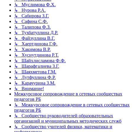
↳ Муслимова Ф.Х.
↳ Нурова Р.А.
↳ Сабирова З.Г.
↳ Сафина С.Ф.
↳ Талипова Ф.З.
↳ Тухбатуллина Д.Р.
↳ Файзуллина В.Г.
↳ Хаертдинова Г.Ф.
↳ Хакимова В.Р.
↳ Хуснутдинова Р.Т.
↳ Шайхлисламова Ф.Ф.
↳ Шарафгалиева З.Г.
↳ Шаяхметова Г.М.
↳ Лутфуллина Ф.Р.
↳ Карачурина З.М.
↳ Внимание!
Межкурсовое сопровождение в сетевых сообществах
педагогов РБ
↳ Межкурсовое сопровождение в сетевых сообществах
педагогов РБ
↳ Сообщество руководителей образовательных
организаций и муниципальных методических служб
↳ Сообщество учителей физики, математики и
информатики