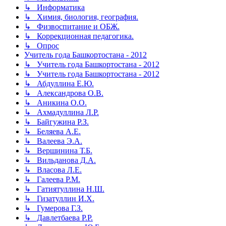
↳ Информатика
↳ Химия, биология, география.
↳ Физвоспитание и ОБЖ.
↳ Коррекционная педагогика.
↳ Опрос
Учитель года Башкортостана - 2012
↳ Учитель года Башкортостана - 2012
↳ Учитель года Башкортостана - 2012
↳ Абдуллина Е.Ю.
↳ Александрова О.В.
↳ Аникина О.О.
↳ Ахмадуллина Л.Р.
↳ Байгужина Р.З.
↳ Беляева А.Е.
↳ Валеева Э.А.
↳ Вершинина Т.Б.
↳ Вильданова Д.А.
↳ Власова Л.Е.
↳ Галеева Р.М.
↳ Гатиятуллина Н.Ш.
↳ Гизатуллин И.Х.
↳ Гумерова Г.З.
↳ Давлетбаева Р.Р.