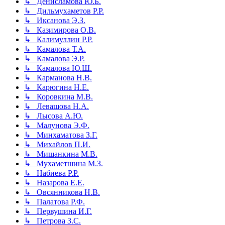
↳ Денисламова Ю.Б.
↳ Дильмухаметов Р.Р.
↳ Иксанова Э.З.
↳ Казимирова О.В.
↳ Калимуллин Р.Р.
↳ Камалова Т.А.
↳ Камалова Э.Р.
↳ Камалова Ю.Ш.
↳ Карманова Н.В.
↳ Карюгина Н.Е.
↳ Коровкина М.В.
↳ Левашова Н.А.
↳ Лысова А.Ю.
↳ Малунова Э.Ф.
↳ Минхаматова З.Г.
↳ Михайлов П.И.
↳ Мишанкина М.В.
↳ Мухаметшина М.З.
↳ Набиева Р.Р.
↳ Назарова Е.Е.
↳ Овсянникова Н.В.
↳ Палатова Р.Ф.
↳ Первушина И.Г.
↳ Петрова З.С.