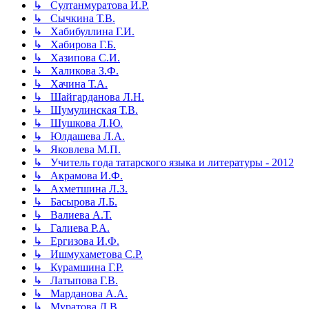
↳ Султанмуратова И.Р.
↳ Сычкина Т.В.
↳ Хабибуллина Г.И.
↳ Хабирова Г.Б.
↳ Хазипова С.И.
↳ Халикова З.Ф.
↳ Хачина Т.А.
↳ Шайгарданова Л.Н.
↳ Шумулинская Т.В.
↳ Шушкова Л.Ю.
↳ Юлдашева Л.А.
↳ Яковлева М.П.
↳ Учитель года татарского языка и литературы - 2012
↳ Акрамова И.Ф.
↳ Ахметшина Л.З.
↳ Басырова Л.Б.
↳ Валиева А.Т.
↳ Галиева Р.А.
↳ Ергизова И.Ф.
↳ Ишмухаметова С.Р.
↳ Курамшина Г.Р.
↳ Латыпова Г.В.
↳ Марданова А.А.
↳ Муратова Л.В.