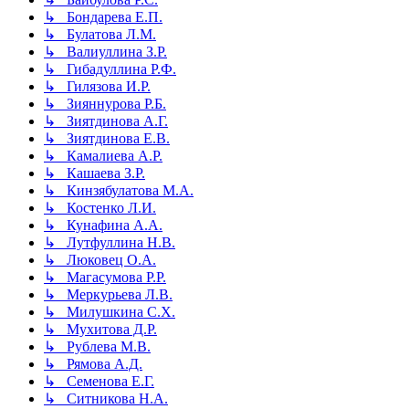
↳ Бондарева Е.П.
↳ Булатова Л.М.
↳ Валиуллина З.Р.
↳ Гибадуллина Р.Ф.
↳ Гилязова И.Р.
↳ Зияннурова Р.Б.
↳ Зиятдинова А.Г.
↳ Зиятдинова Е.В.
↳ Камалиева А.Р.
↳ Кашаева З.Р.
↳ Кинзябулатова М.А.
↳ Костенко Л.И.
↳ Кунафина А.А.
↳ Лутфуллина Н.В.
↳ Люковец О.А.
↳ Магасумова Р.Р.
↳ Меркурьева Л.В.
↳ Милушкина С.Х.
↳ Мухитова Д.Р.
↳ Рублева М.В.
↳ Рямова А.Д.
↳ Семенова Е.Г.
↳ Ситникова Н.А.