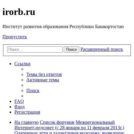
irorb.ru
Институт развития образования Республики Башкортостан
Пропустить
Расширенный поиск
Поиск
Ссылки
Темы без ответов
Активные темы
Поиск
FAQ
Вход
Регистрация
На главную
Список форумов
Межрегиональный
Интернет-педсовет (с 28 января по 11 февраля 2013г.)
Одаренные дети и талантливая молодежь: выявление,