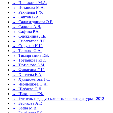
↳ Полежаева М.А.
↳ Потапова М.А.
↳ Ракипова Г.Ф.
↳ Саитов В.А.
↳ Салахитдинова Э.Р.
↳ Саляева А.Я.
↳ Сафина Р.А.
↳ Сержанина Л.Б.
↳ Сибагатова Л.Р.
↳ Сирусин И.Н.
↳ Теплова О.А.
↳ Тимиргазина Г.В.
↳ Третьякова Р.Ю.
↳ Тютюнова З.М.
↳ Финагина Л.Н.
↳ Хрычева Е.А.
↳ Хузиахметова Г.С.
↳ Чернышова О.А.
↳ Шабаева О.Д.
↳ Шакирова Г.Ф.
↳ Учитель года русского языка и литературы - 2012
↳ Бабикова А.Г.
↳ Баева М.В.
↳ Байбулова Р.С.