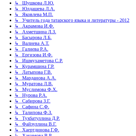
↳ Шушкова Л.Ю.
↳ Юлдашева Л.А.
↳ Яковлева М.П.
↳ Учитель года татарского языка и литературы - 2012
↳ Акрамова И.Ф.
↳ Ахметшина Л.З.
↳ Басырова Л.Б.
↳ Валиева А.Т.
↳ Галиева Р.А.
↳ Ергизова И.Ф.
↳ Ишмухаметова С.Р.
↳ Курамшина Г.Р.
↳ Латыпова Г.В.
↳ Марданова А.А.
↳ Муратова Л.В.
↳ Муслимова Ф.Х.
↳ Нурова Р.А.
↳ Сабирова З.Г.
↳ Сафина С.Ф.
↳ Талипова Ф.З.
↳ Тухбатуллина Д.Р.
↳ Файзуллина В.Г.
↳ Хаертдинова Г.Ф.
↳ Хакимова В.Р.