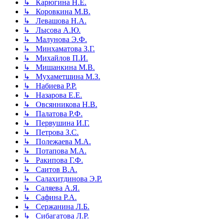
↳ Карюгина Н.Е.
↳ Коровкина М.В.
↳ Левашова Н.А.
↳ Лысова А.Ю.
↳ Малунова Э.Ф.
↳ Минхаматова З.Г.
↳ Михайлов П.И.
↳ Мишанкина М.В.
↳ Мухаметшина М.З.
↳ Набиева Р.Р.
↳ Назарова Е.Е.
↳ Овсянникова Н.В.
↳ Палатова Р.Ф.
↳ Первушина И.Г.
↳ Петрова З.С.
↳ Полежаева М.А.
↳ Потапова М.А.
↳ Ракипова Г.Ф.
↳ Саитов В.А.
↳ Салахитдинова Э.Р.
↳ Саляева А.Я.
↳ Сафина Р.А.
↳ Сержанина Л.Б.
↳ Сибагатова Л.Р.