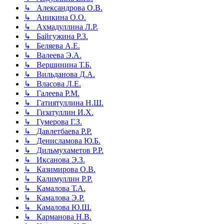
↳ Александрова О.В.
↳ Аникина О.О.
↳ Ахмадуллина Л.Р.
↳ Байгужина Р.З.
↳ Беляева А.Е.
↳ Валеева Э.А.
↳ Вершинина Т.Б.
↳ Вильданова Д.А.
↳ Власова Л.Е.
↳ Галеева Р.М.
↳ Гатиятуллина Н.Ш.
↳ Гизатуллин И.Х.
↳ Гумерова Г.З.
↳ Давлетбаева Р.Р.
↳ Денисламова Ю.Б.
↳ Дильмухаметов Р.Р.
↳ Иксанова Э.З.
↳ Казимирова О.В.
↳ Калимуллин Р.Р.
↳ Камалова Т.А.
↳ Камалова Э.Р.
↳ Камалова Ю.Ш.
↳ Карманова Н.В.