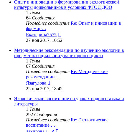
сообщению
Опыт и инновации в формировании экологической
культуры дошкольников в условиях ФГОС ДОО
1
Темы
64
Сообщения
Последнее сообщение
Re: Опыт и инновации в
формир…
Перейти
Екатерина7575
к
27 ноя 2017, 10:52
последнему
сообщению
Методические рекомендации по изучению экологии в
предметах социально-гуманитарного цикла
1
Темы
67
Сообщения
Последнее сообщение
Re: Методические
рекомендации…
Перейти
Язагулова
к
25 ноя 2017, 18:45
последнему
сообщению
Экологическое воспитание на уроках родного языка и
литературы
1
Темы
292
Сообщения
Последнее сообщение
Re: Экологическое
воспитание …
Перейти
Закирова Л. Р.