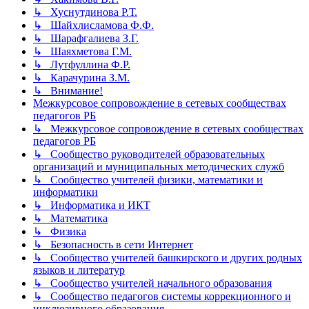
↳ Хуснутдинова Р.Т.
↳ Шайхлисламова Ф.Ф.
↳ Шарафгалиева З.Г.
↳ Шаяхметова Г.М.
↳ Лутфуллина Ф.Р.
↳ Карачурина З.М.
↳ Внимание!
Межкурсовое сопровождение в сетевых сообществах
педагогов РБ
↳ Межкурсовое сопровождение в сетевых сообществах
педагогов РБ
↳ Сообщество руководителей образовательных
организаций и муниципальных методических служб
↳ Сообщество учителей физики, математики и
информатики
↳ Информатика и ИКТ
↳ Математика
↳ Физика
↳ Безопасность в сети Интернет
↳ Сообщество учителей башкирского и других родных
языков и литератур
↳ Сообщество учителей начального образования
↳ Сообщество педагогов системы коррекционного и
инклюзивного образования