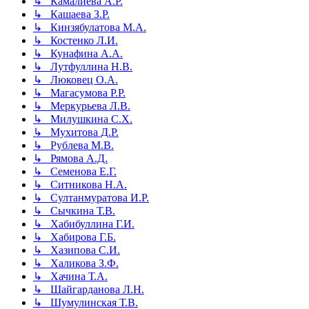
↳ Камалиева А.Р.
↳ Кашаева З.Р.
↳ Кинзябулатова М.А.
↳ Костенко Л.И.
↳ Кунафина А.А.
↳ Лутфуллина Н.В.
↳ Люковец О.А.
↳ Магасумова Р.Р.
↳ Меркурьева Л.В.
↳ Милушкина С.Х.
↳ Мухитова Д.Р.
↳ Рублева М.В.
↳ Рямова А.Д.
↳ Семенова Е.Г.
↳ Ситникова Н.А.
↳ Султанмуратова И.Р.
↳ Сычкина Т.В.
↳ Хабибуллина Г.И.
↳ Хабирова Г.Б.
↳ Хазипова С.И.
↳ Халикова З.Ф.
↳ Хачина Т.А.
↳ Шайгарданова Л.Н.
↳ Шумулинская Т.В.