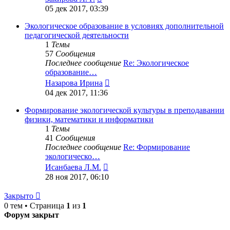
к
05 дек 2017, 03:39
последнему
сообщению
Экологическое образование в условиях дополнительной
педагогической деятельности
1
Темы
57
Сообщения
Последнее сообщение
Re: Экологическое
образование…
Перейти
Назарова Ирина
к
04 дек 2017, 11:36
последнему
сообщению
Формирование экологической культуры в преподавании
физики, математики и информатики
1
Темы
41
Сообщения
Последнее сообщение
Re: Формирование
экологическо…
Перейти
Исанбаева Л.М.
к
28 ноя 2017, 06:10
последнему
сообщению
Закрыто
0 тем • Страница
1
из
1
Форум закрыт