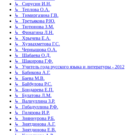
↳ Сирусин И.Н.
↳ Теплова О.А.
↳ Тимиргазина Г.В.
↳ Третьякова Р.Ю.
↳ Тютюнова З.М.
↳ Финагина Л.Н.
↳ Хрычева Е.А.
↳ Хузиахметова Г.С.
↳ Чернышова О.А.
↳ Шабаева О.Д.
↳ Шакирова Г.Ф.
↳ Учитель года русского языка и литературы - 2012
↳ Бабикова А.Г.
↳ Баева М.В.
↳ Байбулова Р.С.
↳ Бондарева Е.П.
↳ Булатова Л.М.
↳ Валиуллина З.Р.
↳ Гибадуллина Р.Ф.
↳ Гилязова И.Р.
↳ Зияннурова Р.Б.
↳ Зиятдинова А.Г.
↳ Зиятдинова Е.В.