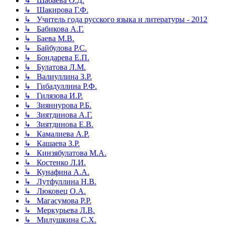
↳ Шабаева О.Д.
↳ Шакирова Г.Ф.
↳ Учитель года русского языка и литературы - 2012
↳ Бабикова А.Г.
↳ Баева М.В.
↳ Байбулова Р.С.
↳ Бондарева Е.П.
↳ Булатова Л.М.
↳ Валиуллина З.Р.
↳ Гибадуллина Р.Ф.
↳ Гилязова И.Р.
↳ Зияннурова Р.Б.
↳ Зиятдинова А.Г.
↳ Зиятдинова Е.В.
↳ Камалиева А.Р.
↳ Кашаева З.Р.
↳ Кинзябулатова М.А.
↳ Костенко Л.И.
↳ Кунафина А.А.
↳ Лутфуллина Н.В.
↳ Люковец О.А.
↳ Магасумова Р.Р.
↳ Меркурьева Л.В.
↳ Милушкина С.Х.