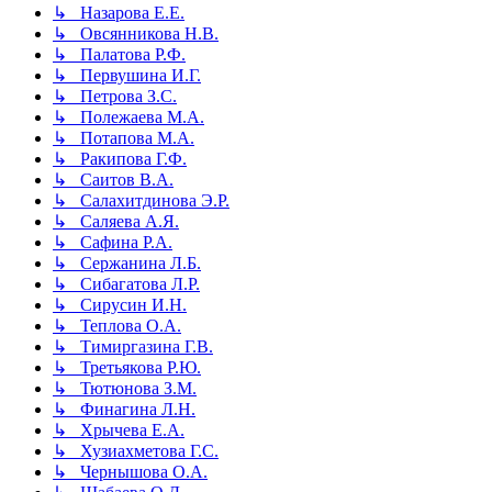
↳ Назарова Е.Е.
↳ Овсянникова Н.В.
↳ Палатова Р.Ф.
↳ Первушина И.Г.
↳ Петрова З.С.
↳ Полежаева М.А.
↳ Потапова М.А.
↳ Ракипова Г.Ф.
↳ Саитов В.А.
↳ Салахитдинова Э.Р.
↳ Саляева А.Я.
↳ Сафина Р.А.
↳ Сержанина Л.Б.
↳ Сибагатова Л.Р.
↳ Сирусин И.Н.
↳ Теплова О.А.
↳ Тимиргазина Г.В.
↳ Третьякова Р.Ю.
↳ Тютюнова З.М.
↳ Финагина Л.Н.
↳ Хрычева Е.А.
↳ Хузиахметова Г.С.
↳ Чернышова О.А.