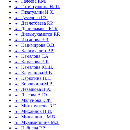
↳ Галеева Р.М.
↳ Гатиятуллина Н.Ш.
↳ Гизатуллин И.Х.
↳ Гумерова Г.З.
↳ Давлетбаева Р.Р.
↳ Денисламова Ю.Б.
↳ Дильмухаметов Р.Р.
↳ Иксанова Э.З.
↳ Казимирова О.В.
↳ Калимуллин Р.Р.
↳ Камалова Т.А.
↳ Камалова Э.Р.
↳ Камалова Ю.Ш.
↳ Карманова Н.В.
↳ Карюгина Н.Е.
↳ Коровкина М.В.
↳ Левашова Н.А.
↳ Лысова А.Ю.
↳ Малунова Э.Ф.
↳ Минхаматова З.Г.
↳ Михайлов П.И.
↳ Мишанкина М.В.
↳ Мухаметшина М.З.
↳ Набиева Р.Р.