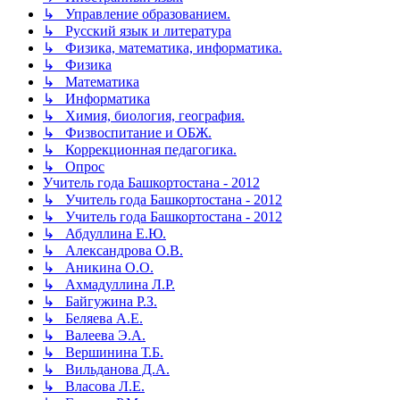
↳ Управление образованием.
↳ Русский язык и литература
↳ Физика, математика, информатика.
↳ Физика
↳ Математика
↳ Информатика
↳ Химия, биология, география.
↳ Физвоспитание и ОБЖ.
↳ Коррекционная педагогика.
↳ Опрос
Учитель года Башкортостана - 2012
↳ Учитель года Башкортостана - 2012
↳ Учитель года Башкортостана - 2012
↳ Абдуллина Е.Ю.
↳ Александрова О.В.
↳ Аникина О.О.
↳ Ахмадуллина Л.Р.
↳ Байгужина Р.З.
↳ Беляева А.Е.
↳ Валеева Э.А.
↳ Вершинина Т.Б.
↳ Вильданова Д.А.
↳ Власова Л.Е.