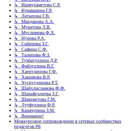
↳ Ишмухаметова С.Р.
↳ Курамшина Г.Р.
↳ Латыпова Г.В.
↳ Марданова А.А.
↳ Муратова Л.В.
↳ Муслимова Ф.Х.
↳ Нурова Р.А.
↳ Сабирова З.Г.
↳ Сафина С.Ф.
↳ Талипова Ф.З.
↳ Тухбатуллина Д.Р.
↳ Файзуллина В.Г.
↳ Хаертдинова Г.Ф.
↳ Хакимова В.Р.
↳ Хуснутдинова Р.Т.
↳ Шайхлисламова Ф.Ф.
↳ Шарафгалиева З.Г.
↳ Шаяхметова Г.М.
↳ Лутфуллина Ф.Р.
↳ Карачурина З.М.
↳ Внимание!
Межкурсовое сопровождение в сетевых сообществах
педагогов РБ