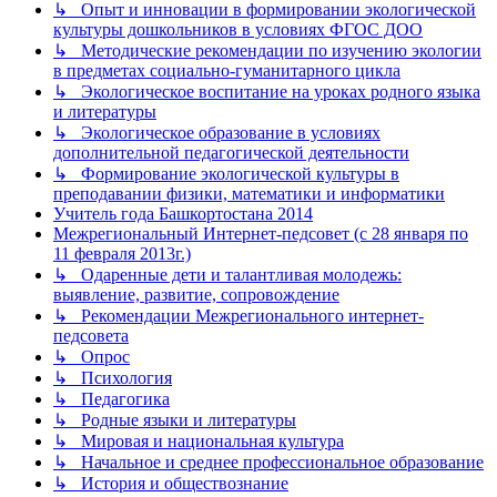
↳ Опыт и инновации в формировании экологической
культуры дошкольников в условиях ФГОС ДОО
↳ Методические рекомендации по изучению экологии
в предметах социально-гуманитарного цикла
↳ Экологическое воспитание на уроках родного языка
и литературы
↳ Экологическое образование в условиях
дополнительной педагогической деятельности
↳ Формирование экологической культуры в
преподавании физики, математики и информатики
Учитель года Башкортостана 2014
Межрегиональный Интернет-педсовет (с 28 января по
11 февраля 2013г.)
↳ Одаренные дети и талантливая молодежь:
выявление, развитие, сопровождение
↳ Рекомендации Межрегионального интернет-
педсовета
↳ Опрос
↳ Психология
↳ Педагогика
↳ Родные языки и литературы
↳ Мировая и национальная культура
↳ Начальное и среднее профессиональное образование
↳ История и обществознание