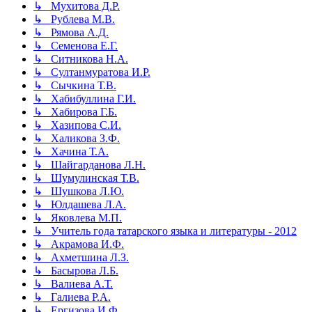
↳ Мухитова Д.Р.
↳ Рублева М.В.
↳ Рямова А.Д.
↳ Семенова Е.Г.
↳ Ситникова Н.А.
↳ Султанмуратова И.Р.
↳ Сычкина Т.В.
↳ Хабибуллина Г.И.
↳ Хабирова Г.Б.
↳ Хазипова С.И.
↳ Халикова З.Ф.
↳ Хачина Т.А.
↳ Шайгарданова Л.Н.
↳ Шумулинская Т.В.
↳ Шушкова Л.Ю.
↳ Юлдашева Л.А.
↳ Яковлева М.П.
↳ Учитель года татарского языка и литературы - 2012
↳ Акрамова И.Ф.
↳ Ахметшина Л.З.
↳ Басырова Л.Б.
↳ Валиева А.Т.
↳ Галиева Р.А.
↳ Ергизова И.Ф.