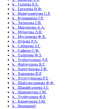
↳ Галиева Р.А.
↳ Ергизова И.Ф.
↳ Ишмухаметова С.Р.
↳ Курамшина Г.Р.
↳ Латыпова Г.В.
↳ Марданова А.А.
↳ Муратова Л.В.
↳ Муслимова Ф.Х.
↳ Нурова Р.А.
↳ Сабирова З.Г.
↳ Сафина С.Ф.
↳ Талипова Ф.З.
↳ Тухбатуллина Д.Р.
↳ Файзуллина В.Г.
↳ Хаертдинова Г.Ф.
↳ Хакимова В.Р.
↳ Хуснутдинова Р.Т.
↳ Шайхлисламова Ф.Ф.
↳ Шарафгалиева З.Г.
↳ Шаяхметова Г.М.
↳ Лутфуллина Ф.Р.
↳ Карачурина З.М.
↳ Внимание!