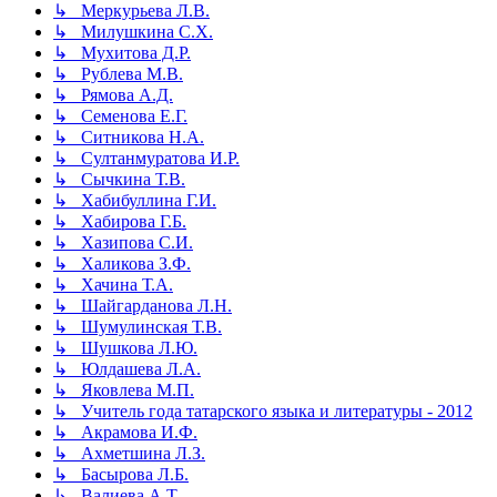
↳ Меркурьева Л.В.
↳ Милушкина С.Х.
↳ Мухитова Д.Р.
↳ Рублева М.В.
↳ Рямова А.Д.
↳ Семенова Е.Г.
↳ Ситникова Н.А.
↳ Султанмуратова И.Р.
↳ Сычкина Т.В.
↳ Хабибуллина Г.И.
↳ Хабирова Г.Б.
↳ Хазипова С.И.
↳ Халикова З.Ф.
↳ Хачина Т.А.
↳ Шайгарданова Л.Н.
↳ Шумулинская Т.В.
↳ Шушкова Л.Ю.
↳ Юлдашева Л.А.
↳ Яковлева М.П.
↳ Учитель года татарского языка и литературы - 2012
↳ Акрамова И.Ф.
↳ Ахметшина Л.З.
↳ Басырова Л.Б.
↳ Валиева А.Т.