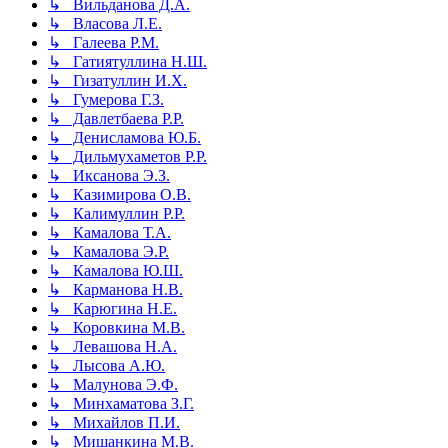
↳ Вильданова Д.А.
↳ Власова Л.Е.
↳ Галеева Р.М.
↳ Гатиятуллина Н.Ш.
↳ Гизатуллин И.Х.
↳ Гумерова Г.З.
↳ Давлетбаева Р.Р.
↳ Денисламова Ю.Б.
↳ Дильмухаметов Р.Р.
↳ Иксанова Э.З.
↳ Казимирова О.В.
↳ Калимуллин Р.Р.
↳ Камалова Т.А.
↳ Камалова Э.Р.
↳ Камалова Ю.Ш.
↳ Карманова Н.В.
↳ Карюгина Н.Е.
↳ Коровкина М.В.
↳ Левашова Н.А.
↳ Лысова А.Ю.
↳ Малунова Э.Ф.
↳ Минхаматова З.Г.
↳ Михайлов П.И.
↳ Мишанкина М.В.