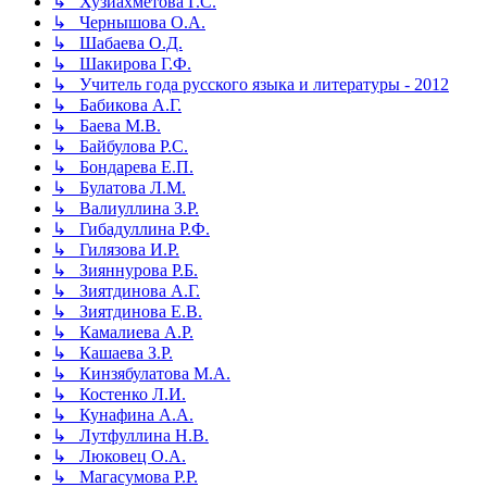
↳ Хузиахметова Г.С.
↳ Чернышова О.А.
↳ Шабаева О.Д.
↳ Шакирова Г.Ф.
↳ Учитель года русского языка и литературы - 2012
↳ Бабикова А.Г.
↳ Баева М.В.
↳ Байбулова Р.С.
↳ Бондарева Е.П.
↳ Булатова Л.М.
↳ Валиуллина З.Р.
↳ Гибадуллина Р.Ф.
↳ Гилязова И.Р.
↳ Зияннурова Р.Б.
↳ Зиятдинова А.Г.
↳ Зиятдинова Е.В.
↳ Камалиева А.Р.
↳ Кашаева З.Р.
↳ Кинзябулатова М.А.
↳ Костенко Л.И.
↳ Кунафина А.А.
↳ Лутфуллина Н.В.
↳ Люковец О.А.
↳ Магасумова Р.Р.