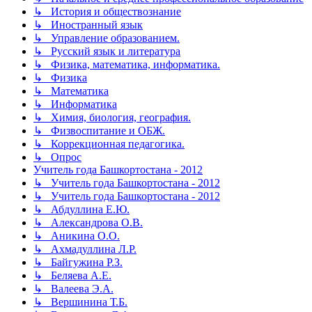
↳ История и обществознание
↳ Иностранный язык
↳ Управление образованием.
↳ Русский язык и литература
↳ Физика, математика, информатика.
↳ Физика
↳ Математика
↳ Информатика
↳ Химия, биология, география.
↳ Физвоспитание и ОБЖ.
↳ Коррекционная педагогика.
↳ Опрос
Учитель года Башкортостана - 2012
↳ Учитель года Башкортостана - 2012
↳ Учитель года Башкортостана - 2012
↳ Абдуллина Е.Ю.
↳ Александрова О.В.
↳ Аникина О.О.
↳ Ахмадуллина Л.Р.
↳ Байгужина Р.З.
↳ Беляева А.Е.
↳ Валеева Э.А.
↳ Вершинина Т.Б.