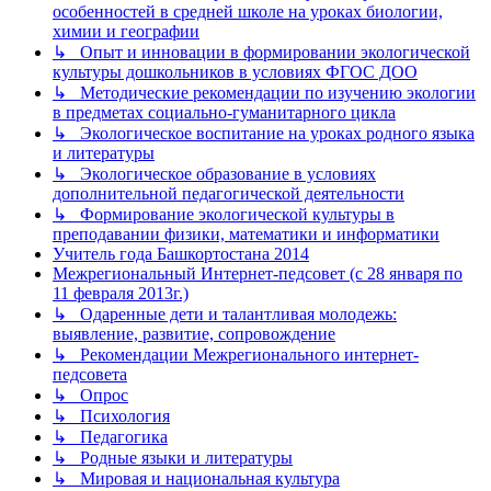
особенностей в средней школе на уроках биологии,
химии и географии
↳ Опыт и инновации в формировании экологической
культуры дошкольников в условиях ФГОС ДОО
↳ Методические рекомендации по изучению экологии
в предметах социально-гуманитарного цикла
↳ Экологическое воспитание на уроках родного языка
и литературы
↳ Экологическое образование в условиях
дополнительной педагогической деятельности
↳ Формирование экологической культуры в
преподавании физики, математики и информатики
Учитель года Башкортостана 2014
Межрегиональный Интернет-педсовет (с 28 января по
11 февраля 2013г.)
↳ Одаренные дети и талантливая молодежь:
выявление, развитие, сопровождение
↳ Рекомендации Межрегионального интернет-
педсовета
↳ Опрос
↳ Психология
↳ Педагогика
↳ Родные языки и литературы
↳ Мировая и национальная культура