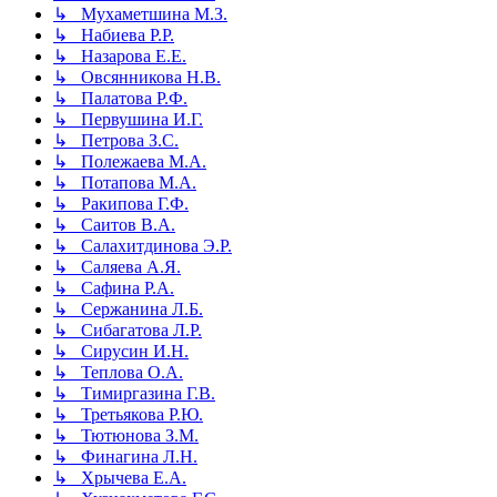
↳ Мухаметшина М.З.
↳ Набиева Р.Р.
↳ Назарова Е.Е.
↳ Овсянникова Н.В.
↳ Палатова Р.Ф.
↳ Первушина И.Г.
↳ Петрова З.С.
↳ Полежаева М.А.
↳ Потапова М.А.
↳ Ракипова Г.Ф.
↳ Саитов В.А.
↳ Салахитдинова Э.Р.
↳ Саляева А.Я.
↳ Сафина Р.А.
↳ Сержанина Л.Б.
↳ Сибагатова Л.Р.
↳ Сирусин И.Н.
↳ Теплова О.А.
↳ Тимиргазина Г.В.
↳ Третьякова Р.Ю.
↳ Тютюнова З.М.
↳ Финагина Л.Н.
↳ Хрычева Е.А.