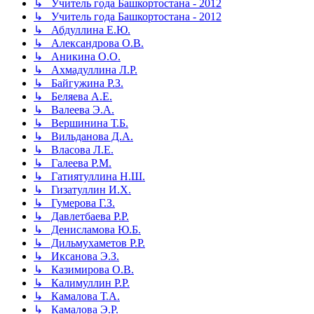
↳ Учитель года Башкортостана - 2012
↳ Учитель года Башкортостана - 2012
↳ Абдуллина Е.Ю.
↳ Александрова О.В.
↳ Аникина О.О.
↳ Ахмадуллина Л.Р.
↳ Байгужина Р.З.
↳ Беляева А.Е.
↳ Валеева Э.А.
↳ Вершинина Т.Б.
↳ Вильданова Д.А.
↳ Власова Л.Е.
↳ Галеева Р.М.
↳ Гатиятуллина Н.Ш.
↳ Гизатуллин И.Х.
↳ Гумерова Г.З.
↳ Давлетбаева Р.Р.
↳ Денисламова Ю.Б.
↳ Дильмухаметов Р.Р.
↳ Иксанова Э.З.
↳ Казимирова О.В.
↳ Калимуллин Р.Р.
↳ Камалова Т.А.
↳ Камалова Э.Р.