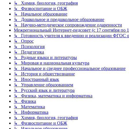
↳ Химия, биология, география
↳ Физвоспитание и ОБЖ
↳ Начальное образование
↳ Дошкольное и предшкольное образование
↳ Научно-методическое сопровождение одаренности
Межрегиональный Интернет-педсовет (с 17 сентября по 1 
↳ Готовность учителя к введению и реализации ФГОС о
↳ Опрос
↳ Психология
↳ Педагогика
↳ Родные языки и литературы
↳ Мировая и национальная культура
↳ Начальное и среднее профессиональное образование
↳ История и обществознание
↳ Иностранный язык
↳ Управление образованием
↳ Русский язык и литература
↳ Физика, математика и информатика
↳ Физика
↳ Математика
↳ Информатика
↳ Химия, биология, география
↳ Физвоспитание и ОБЖ
↳ Начальное образование