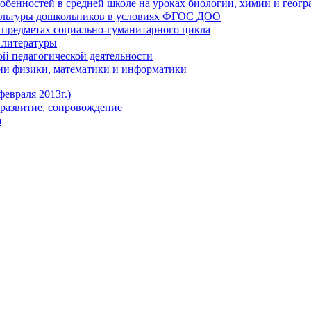
обенностей в средней школе на уроках биологии, химии и геог
ультуры дошкольников в условиях ФГОС ДОО
предметах социально-гуманитарного цикла
 литературы
й педагогической деятельности
ии физики, математики и информатики
евраля 2013г.)
развитие, сопровождение
а