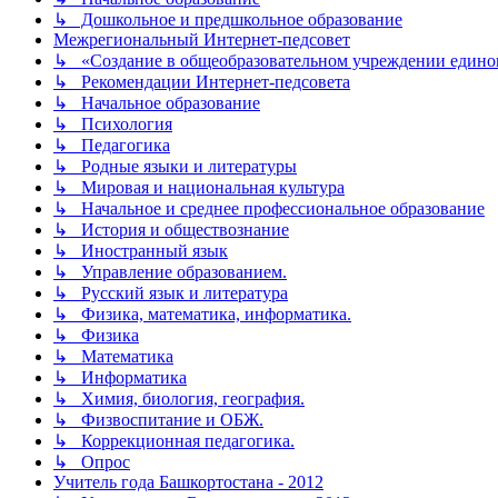
↳ Дошкольное и предшкольное образование
Межрегиональный Интернет-педсовет
↳ «Создание в общеобразовательном учреждении единог
↳ Рекомендации Интернет-педсовета
↳ Начальное образование
↳ Психология
↳ Педагогика
↳ Родные языки и литературы
↳ Мировая и национальная культура
↳ Начальное и среднее профессиональное образование
↳ История и обществознание
↳ Иностранный язык
↳ Управление образованием.
↳ Русский язык и литература
↳ Физика, математика, информатика.
↳ Физика
↳ Математика
↳ Информатика
↳ Химия, биология, география.
↳ Физвоспитание и ОБЖ.
↳ Коррекционная педагогика.
↳ Опрос
Учитель года Башкортостана - 2012