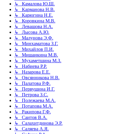
↳ Камалова Ю.Ш.
↳ Карманова Н.В.
↳ Карюгина Н.Е.
↳ Коровкина М.В.
↳ Левашова Н.А.
↳ Лысова А.Ю.
↳ Малунова Э.Ф.
↳ Минхаматова З.Г.
↳ Михайлов П.И.
↳ Мишанкина М.В.
↳ Мухаметшина М.З.
↳ Набиева Р.Р.
↳ Назарова Е.Е.
↳ Овсянникова Н.В.
↳ Палатова Р.Ф.
↳ Первушина И.Г.
↳ Петрова З.С.
↳ Полежаева М.А.
↳ Потапова М.А.
↳ Ракипова Г.Ф.
↳ Саитов В.А.
↳ Салахитдинова Э.Р.
↳ Саляева А.Я.