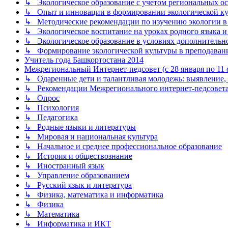
↳ Экологическое образование с учетом региональных ос
↳ Опыт и инновации в формировании экологической к
↳ Методические рекомендации по изучению экологии в 
↳ Экологическое воспитание на уроках родного языка и
↳ Экологическое образование в условиях дополнительно
↳ Формирование экологической культуры в преподаван
Учитель года Башкортостана 2014
Межрегиональный Интернет-педсовет (с 28 января по 11 ф
↳ Одаренные дети и талантливая молодежь: выявление, 
↳ Рекомендации Межрегионального интернет-педсовет
↳ Опрос
↳ Психология
↳ Педагогика
↳ Родные языки и литературы
↳ Мировая и национальная культура
↳ Начальное и среднее профессиональное образование
↳ История и обществознание
↳ Иностранный язык
↳ Управление образованием
↳ Русский язык и литература
↳ Физика, математика и информатика
↳ Физика
↳ Математика
↳ Информатика и ИКТ