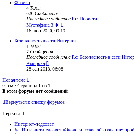
сообщению
Физика
4
Темы
626
Сообщения
Последнее сообщение
Re: Новости
Перейти
Мустафина З.Ф.
к
16 июн 2020, 09:19
последнему
сообщению
Безопасность в сети Интернет
1
Темы
7
Сообщения
Последнее сообщение
Re: Безопасность в сети Инт
Перейти
Амирова
к
28 сен 2018, 06:08
последнему
сообщению
Новая тема
0 тем • Страница
1
из
1
В этом форуме нет сообщений.
Вернуться к списку форумов
Перейти
Интернет-педсовет
↳ Интернет-педсовет «Экологическое образование: про