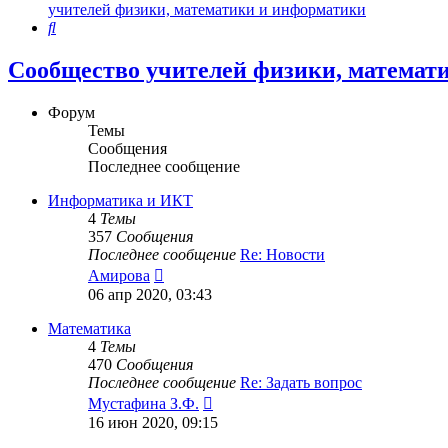
учителей физики, математики и информатики
Поиск
Сообщество учителей физики, математ
Форум
Темы
Сообщения
Последнее сообщение
Информатика и ИКТ
4
Темы
357
Сообщения
Последнее сообщение
Re: Новости
Перейти
Амирова
к
06 апр 2020, 03:43
последнему
сообщению
Математика
4
Темы
470
Сообщения
Последнее сообщение
Re: Задать вопрос
Перейти
Мустафина З.Ф.
к
16 июн 2020, 09:15
последнему