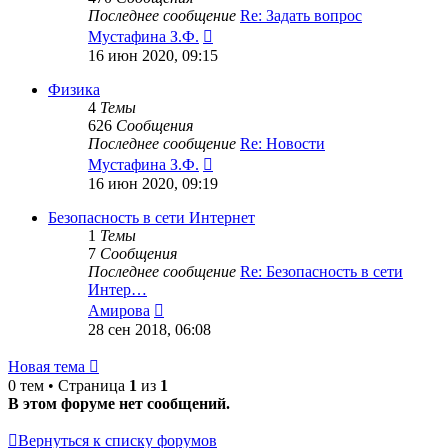
Последнее сообщение
Re: Задать вопрос
Перейти
Мустафина З.Ф.
к
16 июн 2020, 09:15
последнему
сообщению
Физика
4
Темы
626
Сообщения
Последнее сообщение
Re: Новости
Перейти
Мустафина З.Ф.
к
16 июн 2020, 09:19
последнему
сообщению
Безопасность в сети Интернет
1
Темы
7
Сообщения
Последнее сообщение
Re: Безопасность в сети
Интер…
Перейти
Амирова
к
28 сен 2018, 06:08
последнему
сообщению
Новая тема
0 тем • Страница
1
из
1
В этом форуме нет сообщений.
Вернуться к списку форумов