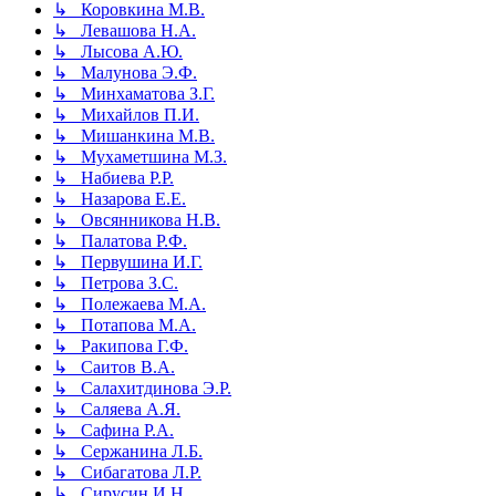
↳ Коровкина М.В.
↳ Левашова Н.А.
↳ Лысова А.Ю.
↳ Малунова Э.Ф.
↳ Минхаматова З.Г.
↳ Михайлов П.И.
↳ Мишанкина М.В.
↳ Мухаметшина М.З.
↳ Набиева Р.Р.
↳ Назарова Е.Е.
↳ Овсянникова Н.В.
↳ Палатова Р.Ф.
↳ Первушина И.Г.
↳ Петрова З.С.
↳ Полежаева М.А.
↳ Потапова М.А.
↳ Ракипова Г.Ф.
↳ Саитов В.А.
↳ Салахитдинова Э.Р.
↳ Саляева А.Я.
↳ Сафина Р.А.
↳ Сержанина Л.Б.
↳ Сибагатова Л.Р.
↳ Сирусин И.Н.