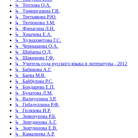
↳ Теплова О.А.
↳ Тимиргазина Г.В.
↳ Третьякова Р.Ю.
↳ Тютюнова З.М.
↳ Финагина Л.Н.
↳ Хрычева Е.А.
↳ Хузиахметова Г.С.
↳ Чернышова О.А.
↳ Шабаева О.Д.
↳ Шакирова Г.Ф.
↳ Учитель года русского языка и литературы - 2012
↳ Бабикова А.Г.
↳ Баева М.В.
↳ Байбулова Р.С.
↳ Бондарева Е.П.
↳ Булатова Л.М.
↳ Валиуллина З.Р.
↳ Гибадуллина Р.Ф.
↳ Гилязова И.Р.
↳ Зияннурова Р.Б.
↳ Зиятдинова А.Г.
↳ Зиятдинова Е.В.
↳ Камалиева А.Р.