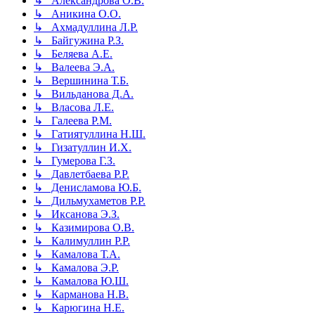
↳ Александрова О.В.
↳ Аникина О.О.
↳ Ахмадуллина Л.Р.
↳ Байгужина Р.З.
↳ Беляева А.Е.
↳ Валеева Э.А.
↳ Вершинина Т.Б.
↳ Вильданова Д.А.
↳ Власова Л.Е.
↳ Галеева Р.М.
↳ Гатиятуллина Н.Ш.
↳ Гизатуллин И.Х.
↳ Гумерова Г.З.
↳ Давлетбаева Р.Р.
↳ Денисламова Ю.Б.
↳ Дильмухаметов Р.Р.
↳ Иксанова Э.З.
↳ Казимирова О.В.
↳ Калимуллин Р.Р.
↳ Камалова Т.А.
↳ Камалова Э.Р.
↳ Камалова Ю.Ш.
↳ Карманова Н.В.
↳ Карюгина Н.Е.