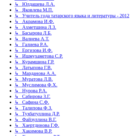
↳ Юлдашева Л.А.
↳ Яковлева М.П.
↳ Учитель года татарского языка и литературы - 2012
↳ Акрамова И.Ф.
↳ Ахметшина Л.З.
↳ Басырова Л.Б.
↳ Валиева А.Т.
↳ Галиева Р.А.
↳ Ергизова И.Ф.
↳ Ишмухаметова С.Р.
↳ Курамшина Г.Р.
↳ Латыпова Г.В.
↳ Марданова А.А.
↳ Муратова Л.В.
↳ Муслимова Ф.Х.
↳ Нурова Р.А.
↳ Сабирова З.Г.
↳ Сафина С.Ф.
↳ Талипова Ф.З.
↳ Тухбатуллина Д.Р.
↳ Файзуллина В.Г.
↳ Хаертдинова Г.Ф.
↳ Хакимова В.Р.