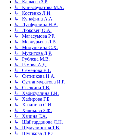
↳ Кашаева З.Р.
↳ Кинзябулатова М.А.
↳ Костенко Л.И.
↳ Кунафина А.А.
↳ Лутфуллина Н.В.
↳ Люковец О.А.
↳ Магасумова Р.Р.
↳ Меркурьева Л.В.
↳ Милушкина С.Х.
↳ Мухитова Д.Р.
↳ Рублева М.В.
↳ Рямова А.Д.
↳ Семенова Е.Г.
↳ Ситникова Н.А.
↳ Султанмуратова И.Р.
↳ Сычкина Т.В.
↳ Хабибуллина Г.И.
↳ Хабирова Г.Б.
↳ Хазипова С.И.
↳ Халикова З.Ф.
↳ Хачина Т.А.
↳ Шайгарданова Л.Н.
↳ Шумулинская Т.В.
↳ Шушкова Л.Ю.