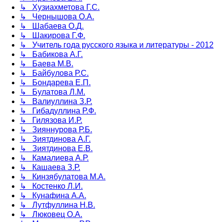
↳ Хузиахметова Г.С.
↳ Чернышова О.А.
↳ Шабаева О.Д.
↳ Шакирова Г.Ф.
↳ Учитель года русского языка и литературы - 2012
↳ Бабикова А.Г.
↳ Баева М.В.
↳ Байбулова Р.С.
↳ Бондарева Е.П.
↳ Булатова Л.М.
↳ Валиуллина З.Р.
↳ Гибадуллина Р.Ф.
↳ Гилязова И.Р.
↳ Зияннурова Р.Б.
↳ Зиятдинова А.Г.
↳ Зиятдинова Е.В.
↳ Камалиева А.Р.
↳ Кашаева З.Р.
↳ Кинзябулатова М.А.
↳ Костенко Л.И.
↳ Кунафина А.А.
↳ Лутфуллина Н.В.
↳ Люковец О.А.