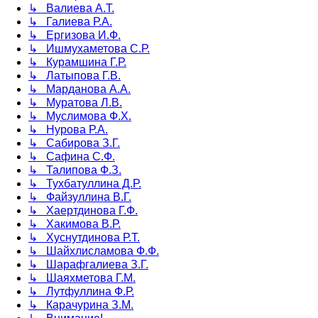
↳ Валиева А.Т.
↳ Галиева Р.А.
↳ Ергизова И.Ф.
↳ Ишмухаметова С.Р.
↳ Курамшина Г.Р.
↳ Латыпова Г.В.
↳ Марданова А.А.
↳ Муратова Л.В.
↳ Муслимова Ф.Х.
↳ Нурова Р.А.
↳ Сабирова З.Г.
↳ Сафина С.Ф.
↳ Талипова Ф.З.
↳ Тухбатуллина Д.Р.
↳ Файзуллина В.Г.
↳ Хаертдинова Г.Ф.
↳ Хакимова В.Р.
↳ Хуснутдинова Р.Т.
↳ Шайхлисламова Ф.Ф.
↳ Шарафгалиева З.Г.
↳ Шаяхметова Г.М.
↳ Лутфуллина Ф.Р.
↳ Карачурина З.М.