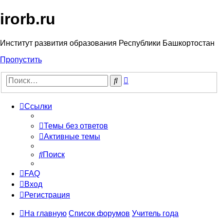
irorb.ru
Институт развития образования Республики Башкортостан
Пропустить
Расширенный
Поиск
поиск
Ссылки
Темы без ответов
Активные темы
Поиск
FAQ
Вход
Регистрация
На главную
Список форумов
Учитель года