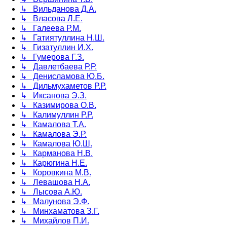
↳ Вильданова Д.А.
↳ Власова Л.Е.
↳ Галеева Р.М.
↳ Гатиятуллина Н.Ш.
↳ Гизатуллин И.Х.
↳ Гумерова Г.З.
↳ Давлетбаева Р.Р.
↳ Денисламова Ю.Б.
↳ Дильмухаметов Р.Р.
↳ Иксанова Э.З.
↳ Казимирова О.В.
↳ Калимуллин Р.Р.
↳ Камалова Т.А.
↳ Камалова Э.Р.
↳ Камалова Ю.Ш.
↳ Карманова Н.В.
↳ Карюгина Н.Е.
↳ Коровкина М.В.
↳ Левашова Н.А.
↳ Лысова А.Ю.
↳ Малунова Э.Ф.
↳ Минхаматова З.Г.
↳ Михайлов П.И.