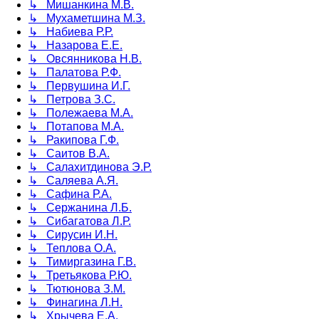
↳ Мишанкина М.В.
↳ Мухаметшина М.З.
↳ Набиева Р.Р.
↳ Назарова Е.Е.
↳ Овсянникова Н.В.
↳ Палатова Р.Ф.
↳ Первушина И.Г.
↳ Петрова З.С.
↳ Полежаева М.А.
↳ Потапова М.А.
↳ Ракипова Г.Ф.
↳ Саитов В.А.
↳ Салахитдинова Э.Р.
↳ Саляева А.Я.
↳ Сафина Р.А.
↳ Сержанина Л.Б.
↳ Сибагатова Л.Р.
↳ Сирусин И.Н.
↳ Теплова О.А.
↳ Тимиргазина Г.В.
↳ Третьякова Р.Ю.
↳ Тютюнова З.М.
↳ Финагина Л.Н.
↳ Хрычева Е.А.