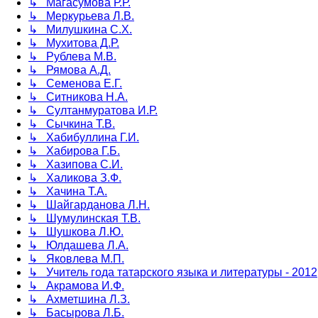
↳ Магасумова Р.Р.
↳ Меркурьева Л.В.
↳ Милушкина С.Х.
↳ Мухитова Д.Р.
↳ Рублева М.В.
↳ Рямова А.Д.
↳ Семенова Е.Г.
↳ Ситникова Н.А.
↳ Султанмуратова И.Р.
↳ Сычкина Т.В.
↳ Хабибуллина Г.И.
↳ Хабирова Г.Б.
↳ Хазипова С.И.
↳ Халикова З.Ф.
↳ Хачина Т.А.
↳ Шайгарданова Л.Н.
↳ Шумулинская Т.В.
↳ Шушкова Л.Ю.
↳ Юлдашева Л.А.
↳ Яковлева М.П.
↳ Учитель года татарского языка и литературы - 2012
↳ Акрамова И.Ф.
↳ Ахметшина Л.З.
↳ Басырова Л.Б.