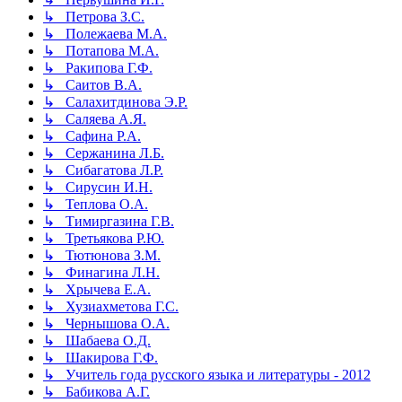
↳ Петрова З.С.
↳ Полежаева М.А.
↳ Потапова М.А.
↳ Ракипова Г.Ф.
↳ Саитов В.А.
↳ Салахитдинова Э.Р.
↳ Саляева А.Я.
↳ Сафина Р.А.
↳ Сержанина Л.Б.
↳ Сибагатова Л.Р.
↳ Сирусин И.Н.
↳ Теплова О.А.
↳ Тимиргазина Г.В.
↳ Третьякова Р.Ю.
↳ Тютюнова З.М.
↳ Финагина Л.Н.
↳ Хрычева Е.А.
↳ Хузиахметова Г.С.
↳ Чернышова О.А.
↳ Шабаева О.Д.
↳ Шакирова Г.Ф.
↳ Учитель года русского языка и литературы - 2012
↳ Бабикова А.Г.