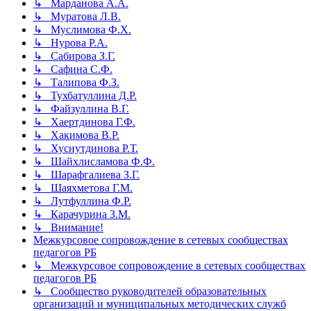
↳ Марданова А.А.
↳ Муратова Л.В.
↳ Муслимова Ф.Х.
↳ Нурова Р.А.
↳ Сабирова З.Г.
↳ Сафина С.Ф.
↳ Талипова Ф.З.
↳ Тухбатуллина Д.Р.
↳ Файзуллина В.Г.
↳ Хаертдинова Г.Ф.
↳ Хакимова В.Р.
↳ Хуснутдинова Р.Т.
↳ Шайхлисламова Ф.Ф.
↳ Шарафгалиева З.Г.
↳ Шаяхметова Г.М.
↳ Лутфуллина Ф.Р.
↳ Карачурина З.М.
↳ Внимание!
Межкурсовое сопровождение в сетевых сообществах
педагогов РБ
↳ Межкурсовое сопровождение в сетевых сообществах
педагогов РБ
↳ Сообщество руководителей образовательных
организаций и муниципальных методических служб