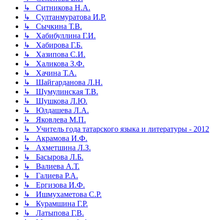
↳ Ситникова Н.А.
↳ Султанмуратова И.Р.
↳ Сычкина Т.В.
↳ Хабибуллина Г.И.
↳ Хабирова Г.Б.
↳ Хазипова С.И.
↳ Халикова З.Ф.
↳ Хачина Т.А.
↳ Шайгарданова Л.Н.
↳ Шумулинская Т.В.
↳ Шушкова Л.Ю.
↳ Юлдашева Л.А.
↳ Яковлева М.П.
↳ Учитель года татарского языка и литературы - 2012
↳ Акрамова И.Ф.
↳ Ахметшина Л.З.
↳ Басырова Л.Б.
↳ Валиева А.Т.
↳ Галиева Р.А.
↳ Ергизова И.Ф.
↳ Ишмухаметова С.Р.
↳ Курамшина Г.Р.
↳ Латыпова Г.В.