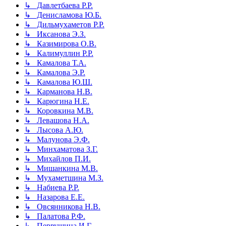
↳ Давлетбаева Р.Р.
↳ Денисламова Ю.Б.
↳ Дильмухаметов Р.Р.
↳ Иксанова Э.З.
↳ Казимирова О.В.
↳ Калимуллин Р.Р.
↳ Камалова Т.А.
↳ Камалова Э.Р.
↳ Камалова Ю.Ш.
↳ Карманова Н.В.
↳ Карюгина Н.Е.
↳ Коровкина М.В.
↳ Левашова Н.А.
↳ Лысова А.Ю.
↳ Малунова Э.Ф.
↳ Минхаматова З.Г.
↳ Михайлов П.И.
↳ Мишанкина М.В.
↳ Мухаметшина М.З.
↳ Набиева Р.Р.
↳ Назарова Е.Е.
↳ Овсянникова Н.В.
↳ Палатова Р.Ф.
↳ Первушина И.Г.