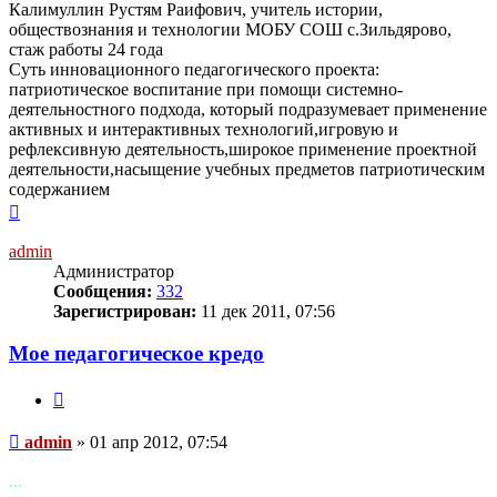
Калимуллин Рустям Раифович, учитель истории,
обществознания и технологии МОБУ СОШ с.Зильдярово,
стаж работы 24 года
Суть инновационного педагогического проекта:
патриотическое воспитание при помощи системно-
деятельностного подхода, который подразумевает применение
активных и интерактивных технологий,игровую и
рефлексивную деятельность,широкое применение проектной
деятельности,насыщение учебных предметов патриотическим
содержанием
Вернуться
к
началу
admin
Администратор
Сообщения:
332
Зарегистрирован:
11 дек 2011, 07:56
Мое педагогическое кредо
Цитата
Сообщение
admin
»
01 апр 2012, 07:54
...