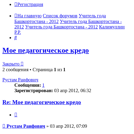
Регистрация
На главную
Список форумов
Учитель года
Башкортостана - 2012
Учитель года Башкортостана -
2012
Учитель года Башкортостана - 2012
Калимуллин
Р.Р.
Поиск
Мое педагогическое кредо
Закрыто
2 сообщения • Страница
1
из
1
Рустам Раифович
Сообщения:
1
Зарегистрирован:
03 апр 2012, 06:32
Re: Мое педагогическое кредо
Цитата
Сообщение
Рустам Раифович
»
03 апр 2012, 07:09