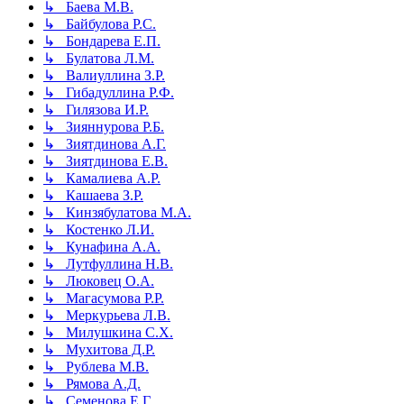
↳ Баева М.В.
↳ Байбулова Р.С.
↳ Бондарева Е.П.
↳ Булатова Л.М.
↳ Валиуллина З.Р.
↳ Гибадуллина Р.Ф.
↳ Гилязова И.Р.
↳ Зияннурова Р.Б.
↳ Зиятдинова А.Г.
↳ Зиятдинова Е.В.
↳ Камалиева А.Р.
↳ Кашаева З.Р.
↳ Кинзябулатова М.А.
↳ Костенко Л.И.
↳ Кунафина А.А.
↳ Лутфуллина Н.В.
↳ Люковец О.А.
↳ Магасумова Р.Р.
↳ Меркурьева Л.В.
↳ Милушкина С.Х.
↳ Мухитова Д.Р.
↳ Рублева М.В.
↳ Рямова А.Д.
↳ Семенова Е.Г.