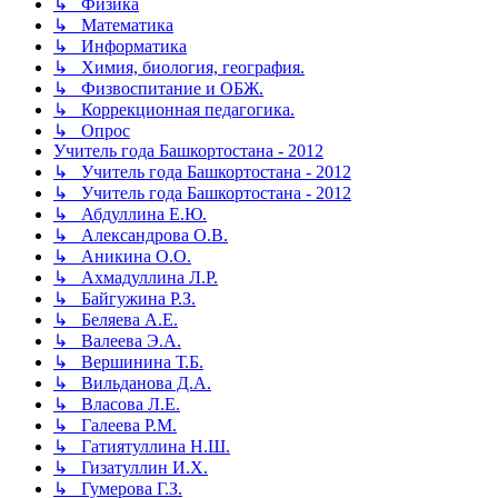
↳ Физика
↳ Математика
↳ Информатика
↳ Химия, биология, география.
↳ Физвоспитание и ОБЖ.
↳ Коррекционная педагогика.
↳ Опрос
Учитель года Башкортостана - 2012
↳ Учитель года Башкортостана - 2012
↳ Учитель года Башкортостана - 2012
↳ Абдуллина Е.Ю.
↳ Александрова О.В.
↳ Аникина О.О.
↳ Ахмадуллина Л.Р.
↳ Байгужина Р.З.
↳ Беляева А.Е.
↳ Валеева Э.А.
↳ Вершинина Т.Б.
↳ Вильданова Д.А.
↳ Власова Л.Е.
↳ Галеева Р.М.
↳ Гатиятуллина Н.Ш.
↳ Гизатуллин И.Х.
↳ Гумерова Г.З.